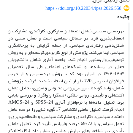
محقق اردبیلی، ایران.
https://doi.org/10.22034/ipsa.2026.558
چکیده
بهزیستی سیاسی شامل اعتماد و سازگاری، کارآمدی، مشارکت و
انعطاف‌پذیری فرد در مسائل سیاسی است و نقش مهمی در
شکل‌دهی رفتارهای سیاسی، از جمله گرایش به پرخاشگری
سیاسی ایفا می‌کند. پژوهش از نوع کاربردی–توسعه‌ای و به روش
توصیفی–روان‌سنجی انجام شد. جامعه آماری شامل دانشجویان
فعال در رسانه‌ها و شبکه‌های اجتماعی طی سال تحصیلی
۱۴۰۳-۱۴۰۴ در ایران بود که با روش در‌دسترس و از طریق
فراخوان اینترنتی 720 نفر از آنان انتخاب شدند. فرآیند پژوهش
شامل تولید گویه‌ها، بررسی روایی محتوایی و صوری، تحلیل عاملی
اکتشافی و تأییدی، روایی ملاکی (همگرا و واگرا) و بررسی پایایی
بود. تحلیل داده‌ها با نرم‌افزار آماری SPSS-24 و AMOS-24
انجام گرفت. تحلیل عاملی اکتشافی 17 گویه نهایی را در سه عامل
«اعتماد سیاسی»، «کارامدی و مشارکت سیاسی» و «انعطاف‌پذیری و
تحمل سیاسی» با 69/72 درصد واریانس تأیید کرد. تحلیل عاملی
تأییدی نیز شاخص‌های برازش مناسبی نشان داد (χ²/df=۱/۲۱،