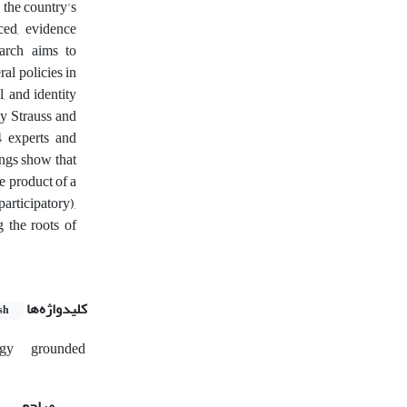
 the country's
ced, evidence
earch aims to
al policies in
l, and identity
y Strauss and
4 experts and
ings show that
e product of a
articipatory),
g the roots of
کلیدواژه‌ها
sh
ogy
grounded
مراجع