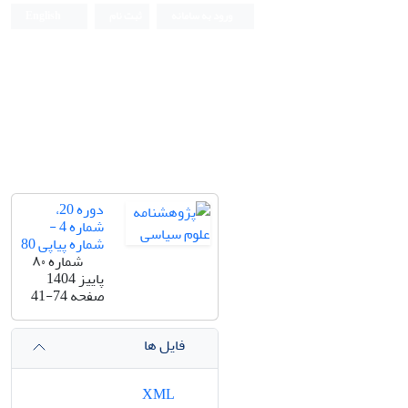
ورود به سامانه
ثبت نام
English
دوره 20،
شماره 4 -
شماره پیاپی 80
شماره ۸۰
پاییز 1404
صفحه
41-74
فایل ها
XML