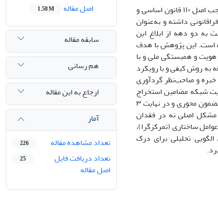
اصل مقاله
سیاست‌های کلی نظام جمهوری اسلامی ایران در حوزه «هویت و همبستگی ملی» که به‌موجب اصل ۱۱۰ قانون اساسی و
1.58 M
قانونی داشته و به‌عنوان
 به دو دهه از ابلاغ این
سابقه مقاله
ه است. این پژوهش با هدف
 هویت و همبستگی ملی و با
هم رسانی
ه به روش کیفی و با رویکرد
اده‌بنیاد انجام شده است. داده‌های مورد نیاز از طریق مصاحبه نیمه‌ساختاریافته با ۱۴ خبره و صاحب‌نظر گردآوری
هایت شبکه مضامین استخراج
ارجاع به این مقاله
شده ترسیم گردید. تحلیل داده‌ها منجر به استخراج ۱۳۴ کد اولیه، ۳۲ مضمون پایه، ۹ مضمون محوری و در نهایت ۳
 مشکل اصلی نه در فقدان
آمار
امل ساختاری (تمرکزگرا)،
الگویی تحلیلی برای درک
تعداد مشاهده مقاله
226
رد.
تعداد دریافت فایل
25
اصل مقاله