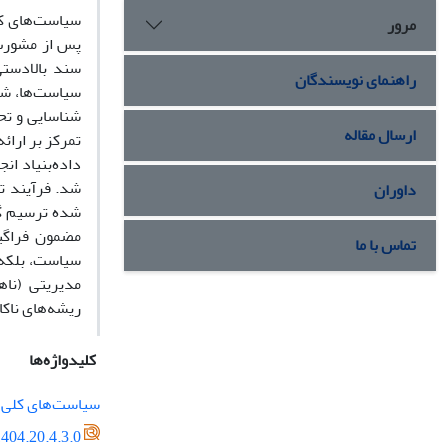
مرور
پس از مشورت 
سند بالادستی
راهنمای نویسندگان
سیاست‌ها، شو
شناسایی و تح
ارسال مقاله
تمرکز بر ارائ
شد. فرآیند ت
داوران
مضمون فراگی
تماس با ما
سیاست، بلکه 
مدیریتی (نا
ریشه‌های ناکا
کلیدواژه‌ها
سیاست‌های کلی ن
404.20.4.3.0