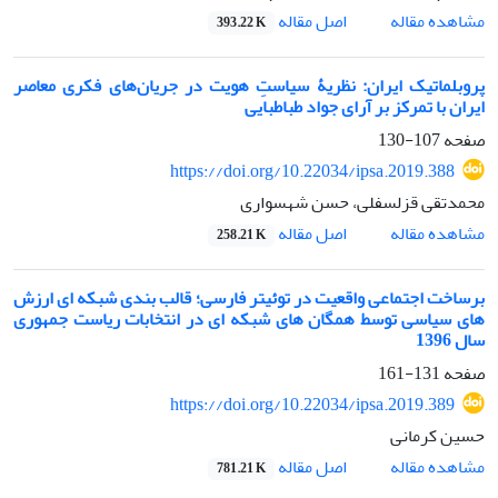
اصل مقاله
مشاهده مقاله
393.22 K
پروبلماتیک ایران: نظریۀ سیاستِ هویت در جریان‌های فکری معاصر
ایران با تمرکز بر آرای جواد طباطبایی
صفحه
107-130
https://doi.org/10.22034/ipsa.2019.388
محمدتقی قزلسفلی، حسن شهسواری
اصل مقاله
مشاهده مقاله
258.21 K
برساخت اجتماعی واقعیت در توئیتر فارسی؛ قالب بندی شبکه ای ارزش
های سیاسی توسط همگان های شبکه ای در انتخابات ریاست جمهوری
سال 1396
صفحه
131-161
https://doi.org/10.22034/ipsa.2019.389
حسین کرمانی
اصل مقاله
مشاهده مقاله
781.21 K