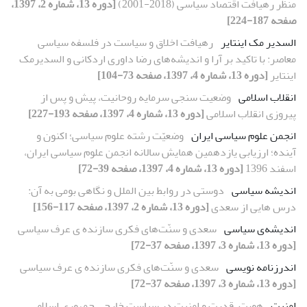
منظر رهیافت اقتصاد سیاسی (2018-2001)
[دوره 13، شماره 2، 1397،
صفحه 187-224]
السدیر مک اینتایر
رهیافت اخلاق و سیاست در فلسفه سیاسی
معاصر: با تاکید بر آرا و اندیشه‌های رضا داوری اردکانی و السدیرمک
اینتایر
[دوره 13، شماره 4، 1397، صفحه 73-104]
انقلاب اسلامی
وضعیت سنجی سرمایه روحانیت، پیش و پس از
پیروزی انقلاب اسلامی
[دوره 13، شماره 4، 1397، صفحه 193-227]
انجمن علوم سیاسی ایران
وضعیّت رشته علوم سیاسی؛ اکنون و
آینده؛ ارزیابی یازدهمین همایش سالانه انجمن علوم سیاسی ایران،
اسفند 1396
[دوره 13، شماره 4، 1397، صفحه 39-72]
اندیشه سیاسی
دوستی در روابط بین الملل و نگاهی بومی به آن:
درس هایی از سعدی
[دوره 13، شماره 2، 1397، صفحه 117-156]
اندیشه‌ی سیاسی
سعدی و سنّت‌های فکری سازنده ی عرف سیاسی
[دوره 13، شماره 3، 1397، صفحه 37-72]
اندرزنامه نویسی
سعدی و سنّت‌های فکری سازنده ی عرف سیاسی
[دوره 13، شماره 3، 1397، صفحه 37-72]
امنیت
هویت، قدرت و امنیت در سیاست خارجی جمهوری اسلامی