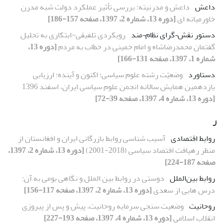
داعش
داعش و مدرنیته: بررسی تأثیر عملکرد دولت شبه مدرن
خاورمیانه ای
[دوره 13، شماره 2، 1397، صفحه 157-186]
دستور نقش¬گرای نظام¬مند
رویکردی تلفیقی-ابتکاری به تحلیل
گفتمان‌ محمدرضاشاه و امام خمینی در خطاب به مردم
[دوره 13،
شماره 1، 1397، صفحه 131-166]
دستاورد
وضعیّت رشته علوم سیاسی؛ اکنون و آینده؛ ارزیابی
یازدهمین همایش سالانه انجمن علوم سیاسی ایران، اسفند 1396
[دوره 13، شماره 4، 1397، صفحه 39-72]
ر
روابط اقتصادی
آسیب شناسی روابط بازرگانی ایران و افغانستان از
منظر رهیافت اقتصاد سیاسی (2018-2001)
[دوره 13، شماره 2، 1397،
صفحه 187-224]
روابط بین‌الملل
دوستی در روابط بین الملل و نگاهی بومی به آن:
درس هایی از سعدی
[دوره 13، شماره 2، 1397، صفحه 117-156]
روحانیت
وضعیت سنجی سرمایه روحانیت، پیش و پس از پیروزی
انقلاب اسلامی
[دوره 13، شماره 4، 1397، صفحه 193-227]