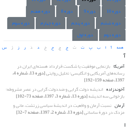
دوره 10
دوره 9
دوره 8
دوره هفتم
دوره ششم
دوره پنجم
دوره چهارم
دوره سوم
دوره دوم
دوره اول
همه
آ
ا
ب
پ
ت
ث
ج
چ
ح
خ
د
ذ
ر
ز
ژ
س
آ
آمریکا
بازنمایی موفقیت یا شکست قرارداد هسته‌ای ایران در
رسانه‌های آمریکایی و انگلیسی؛ تحلیل روایتی
[دوره 13، شماره 4،
1397، صفحه 159-192]
آخوندزاده
اندیشه دولت گرایی و ضددولت گرایی در عصر مشروطه؛
بازخوانی سه اندیشه
[دوره 13، شماره 3، 1397، صفحه 73-102]
آرمان
نسبت آرمان و واقعیت در اندیشة سیاسی زرتشت، مانی و
مزدک در دورة ساسانی
[دوره 13، شماره 2، 1397، صفحه 7-32]
ا