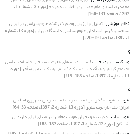
محمدرضاشاه و امام خمینی در خطاب به مردم
[دوره 13، شماره 1،
1397، صفحه 131-166]
نظام آموزشی
تحلیل و ارزیابی وضعیت رشته علوم سیاسی در ایران:
سنجش نگرش استادان علوم سیاسی دانشگاه تهران
[دوره 13، شماره
1، 1397، صفحه 191-220]
و
ویتگنشتاین متاخر
تفسیر زمینه های معرفت شناختیِ فلسفه سیاسی
اجتماع گرایان؛ با تأکید بر دستگاه فلسفی ویتگنشتاین متأخر
[دوره
13، شماره 3، 1397، صفحه 185-215]
ه
هویت
هویت، قدرت و امنیت در سیاست خارجی جمهوری اسلامی
ایران: یک چارچوب نظری
[دوره 13، شماره 2، 1397، صفحه 33-64]
هویت ناب
مدرنیته و بحران هویت معاصر؛ بر مبنای آرای داریوش
شایگان
[دوره 13، شماره 3، 1397، صفحه 157-183]
هند باستان
سیاست و عرفان در مهابهاراتا
[دوره 13، شماره 1، 1397،