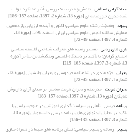
بنیادگرایی اسلامی
داعش و مدرنیته: بررسی تأثیر عملکرد دولت
شبه مدرن خاورمیانه ای
[دوره 13، شماره 2، 1397، صفحه 157-186]
بهبود
وضعیّت رشته علوم سیاسی؛ اکنون و آینده؛ ارزیابی یازدهمین
همایش سالانه انجمن علوم سیاسی ایران، اسفند 1396
[دوره 13،
شماره 4، 1397، صفحه 39-72]
بازی های زبانی
تفسیر زمینه های معرفت شناختیِ فلسفه سیاسی
اجتماع گرایان؛ با تأکید بر دستگاه فلسفی ویتگنشتاین متأخر
[دوره
13، شماره 3، 1397، صفحه 185-215]
بحران
فرّه مندی در شاهنامه فردوسی و بحران جانشینی
[دوره 13،
شماره 1، 1397، صفحه 45-72]
بحران هویت
مدرنیته و بحران هویت معاصر؛ بر مبنای آرای داریوش
شایگان
[دوره 13، شماره 3، 1397، صفحه 157-183]
برنامه درسی
تأملی بر سیاست‌گذاری آموزشی در علوم سیاسی با
تاکید بر تحلیل ایدئولوژی‌های برنامه درسی دانشجویان
[دوره 13،
شماره 3، 1397، صفحه 135-156]
بسیج
رسانه و بسیچ سیاسی: نقش برنامه های سیما در همراه سازی