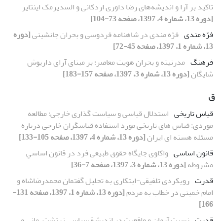
تاکید بر آرا و اندیشه‌های رضا داوری اردکانی و السدیرمک اینتایر
[دوره 13، شماره 4، 1397، صفحه 73-104]
فرّه مندی
فرّه مندی در شاهنامه فردوسی و بحران جانشینی
[دوره
13، شماره 1، 1397، صفحه 45-72]
فرهنگ
مدرنیته و بحران هویت معاصر؛ بر مبنای آرای داریوش
شایگان
[دوره 13، شماره 3، 1397، صفحه 157-183]
ق
قیاس تاریخی
استدلال قیاسی و سیاست گذاری خارجی؛ مطالعه
موردی: قیاس های تاریخی مورد استفاده قیاسگران خارجی درباره
مسئله هسته ای ایران
[دوره 13، شماره 4، 1397، صفحه 105-133]
قانون اساسی
واکاوی جایگاه حقوق طبیعی فرد در قانون اساسیِ
مشروطه
[دوره 13، شماره 3، 1397، صفحه 7-36]
قدرت
رویکردی تلفیقی-ابتکاری به تحلیل گفتمان‌ محمدرضاشاه و
امام خمینی در خطاب به مردم
[دوره 13، شماره 1، 1397، صفحه 131-
166]
قدرت
نسبت آرمان و واقعیت در اندیشة سیاسی زرتشت، مانی و