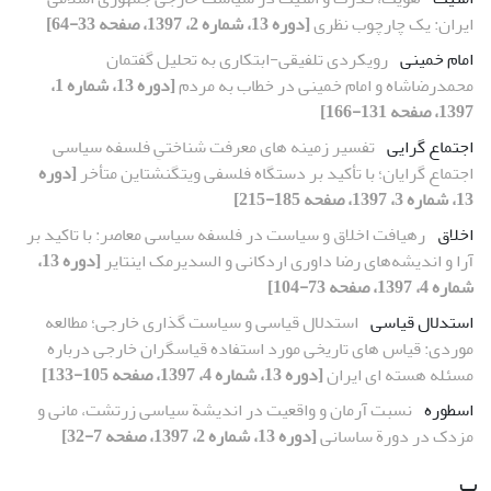
ایران: یک چارچوب نظری
[دوره 13، شماره 2، 1397، صفحه 33-64]
امام خمینی
رویکردی تلفیقی-ابتکاری به تحلیل گفتمان‌
محمدرضاشاه و امام خمینی در خطاب به مردم
[دوره 13، شماره 1،
1397، صفحه 131-166]
اجتماع گرایی
تفسیر زمینه های معرفت شناختیِ فلسفه سیاسی
اجتماع گرایان؛ با تأکید بر دستگاه فلسفی ویتگنشتاین متأخر
[دوره
13، شماره 3، 1397، صفحه 185-215]
اخلاق
رهیافت اخلاق و سیاست در فلسفه سیاسی معاصر: با تاکید بر
آرا و اندیشه‌های رضا داوری اردکانی و السدیرمک اینتایر
[دوره 13،
شماره 4، 1397، صفحه 73-104]
استدلال قیاسی
استدلال قیاسی و سیاست گذاری خارجی؛ مطالعه
موردی: قیاس های تاریخی مورد استفاده قیاسگران خارجی درباره
مسئله هسته ای ایران
[دوره 13، شماره 4، 1397، صفحه 105-133]
اسطوره
نسبت آرمان و واقعیت در اندیشة سیاسی زرتشت، مانی و
مزدک در دورة ساسانی
[دوره 13، شماره 2، 1397، صفحه 7-32]
ب