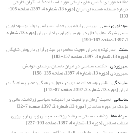
مطالعه موردی: قیاس های تاریخی مورد استفاده قیاسگران خارجی
درباره مسئله هسته ای ایران
[دوره 13، شماره 4، 1397، صفحه 105-
133]
سودآوری نسبی
بررسی رابطه بین حمایت سیاسی دولت و سودآوری
نسبی شرکت‌های فعال در بورس اوراق بهادار تهران
[دوره 13، شماره
1، 1397، صفحه 167-190]
سنت
مدرنیته و بحران هویت معاصر؛ بر مبنای آرای داریوش شایگان
[دوره 13، شماره 3، 1397، صفحه 157-183]
سهروردی
حکمت سیاسی در ایران باستان برمبنای خوانش
سهروردی
[دوره 13، شماره 4، 1397، صفحه 135-158]
سازندگی
نقش توسعه اقتصادی در تحول فرهنگی؛ عصر پساجنگ در
ایران
[دوره 13، شماره 2، 1397، صفحه 87-115]
ساسانی
نسبت آرمان و واقعیت در اندیشة سیاسی زرتشت، مانی و
مزدک در دورة ساسانی
[دوره 13، شماره 2، 1397، صفحه 7-32]
سرمایه‌ها
وضعیت سنجی سرمایه روحانیت، پیش و پس از پیروزی
انقلاب اسلامی
[دوره 13، شماره 4، 1397، صفحه 193-227]
سعدی
دوستی در روابط بین الملل و نگاهی بومی به آن: درس هایی