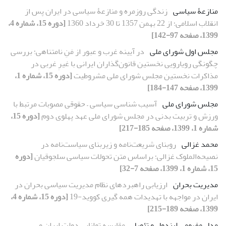
منازعۀ سیاسی
زندگی روزمره و منازعۀ سیاسی در ایران پس از
انقلاب اسلامی؛ از 22 بهمن 1357 تا 30 خرداد 1360
[دوره 15، شماره 4،
1399، صفحه 97-142]
مجلس اول شورای ملی
در آیینه غرب و عبور از مَنِ نامتناهی؛ بررسی
چگونگی رویارویی نخستین قانون‌گذاران ایرانی با غیرِ غربی در
مذاکرات نخستین مجلس شورای ملی مشروطیت
[دوره 15، شماره 1،
1399، صفحه 147-184]
مجلس شورای ملی
آسیب شناسی سیاسی – حقوقی مصوبات مرتبط با
ورزش و تربیت بدنی در مجلس شورای ملی عهد پهلوی دوم
[دوره 15،
شماره 1، 1399، صفحه 185-217]
محمد غزالی
روبنای شریعت‌‌نامه و زیربنای سیاست‌‌نامه در
نصیحه‌‌الملوک غزالی؛ براساس متن تحولات سیاسی سلجوقیان
[دوره
15، شماره 1، 1399، صفحه 7-32]
مدیریت بحران
ارزیابی راهبردهای نظام مدیریت سیاسی بحران در
ایران در مواجهه با تهدیدات همه گیری کووید-19
[دوره 15، شماره 4،
1399، صفحه 189-215]
مدل مفهومی لیندول و تئورل
مقایسه توانایی دولتِ ایران و