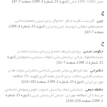
مصر (1342-1285 ه.ش)
[دوره 15، شماره 3، 1399، صفحه 7-47]
چ
چین
کاربست نظریه شکار-جادوگر برای تبیین جامعه‌شناختی
تصفیه‌های انقلابی (روسیه، چین و ایران)
[دوره 15، شماره 4، 1399،
صفحه 7-43]
ح
حکومت مندی
روبنای شریعت‌‌نامه و زیربنای سیاست‌‌نامه در
نصیحه‌‌الملوک غزالی؛ براساس متن تحولات سیاسی سلجوقیان
[دوره
15، شماره 1، 1399، صفحه 7-32]
حکمرانی
نقد فرانظری مبانی هستی شناختی حکمرانی دولت ها در
سیاست‌گذاری سلامت برای کنترل همه گیری کووید-19 (مطالعه
موردی ایران)
[دوره 15، شماره 2، 1399، صفحه 183-224]
حافظه جمعی
شناسایی ابعاد پتانسیل خشونت قومی وعوامل اجتماعی
مرتبط با آن (مطالعه موردی : استان آذربایجان غربی)
[دوره 15، شماره
1، 1399، صفحه 219-256]