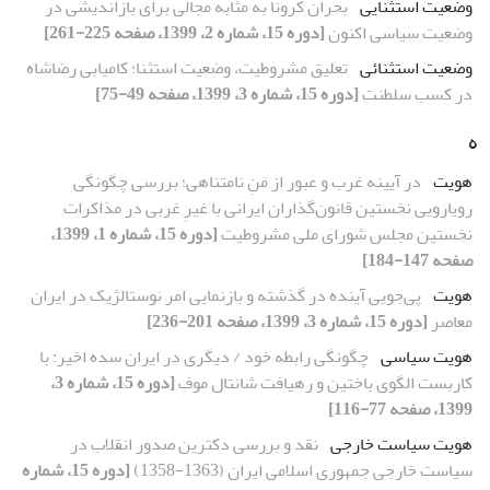
وضعیت استثنایی
بحران کرونا به مثابه مجالی برای بازاندیشی در
وضعیت سیاسی اکنون
[دوره 15، شماره 2، 1399، صفحه 225-261]
وضعیت استثنائی
تعلیق مشروطیت، وضعیت استثنا؛ کامیابی رضاشاه
در کسب سلطنت
[دوره 15، شماره 3، 1399، صفحه 49-75]
ه
هویت
در آیینه غرب و عبور از مَنِ نامتناهی؛ بررسی چگونگی
رویارویی نخستین قانون‌گذاران ایرانی با غیرِ غربی در مذاکرات
نخستین مجلس شورای ملی مشروطیت
[دوره 15، شماره 1، 1399،
صفحه 147-184]
هویت
پی‌جویی آینده در گذشته و بازنمایی‌ امر نوستالژیک در ایران
معاصر
[دوره 15، شماره 3، 1399، صفحه 201-236]
هویت سیاسی
چگونگی رابطه خود / دیگری در ایران سده اخیر: با
کاربست الگوی باختین و رهیافت شانتال موف
[دوره 15، شماره 3،
1399، صفحه 77-116]
هویت سیاست خارجی
نقد و بررسی دکترین صدور انقلاب در
سیاست خارجی جمهوری اسلامی ایران (1363-1358)
[دوره 15، شماره