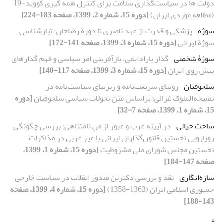
دولت ها در سیاست‌گذاری سلامت برای کنترل همه گیری کووید-19
(مطالعه موردی ایران)
[دوره 15، شماره 2، 1399، صفحه 183-224]
سوژه
پزشکی و قدرت از عهد ناصری تا دورة رضاخان؛ تبارشناسی
سوژة ایرانی
[دوره 15، شماره 3، 1399، صفحه 141-172]
سوژۀ شخصی
گذار پارادایمی، بازآفرینی امر سیاسی و فهم گذارهای
پیش روی ایران
[دوره 15، شماره 3، 1399، صفحه 117-140]
سلجوقیان
روبنای شریعت‌‌نامه و زیربنای سیاست‌‌نامه در
نصیحه‌‌الملوک غزالی؛ براساس متن تحولات سیاسی سلجوقیان
[دوره
15، شماره 1، 1399، صفحه 7-32]
ساحت خیالی
در آیینه غرب و عبور از مَنِ نامتناهی؛ بررسی چگونگی
رویارویی نخستین قانون‌گذاران ایرانی با غیرِ غربی در مذاکرات
نخستین مجلس شورای ملی مشروطیت
[دوره 15، شماره 1، 1399،
صفحه 147-184]
سازه‌انگاری
نقد و بررسی دکترین صدور انقلاب در سیاست خارجی
جمهوری اسلامی ایران (1363-1358)
[دوره 15، شماره 4، 1399، صفحه
143-188]