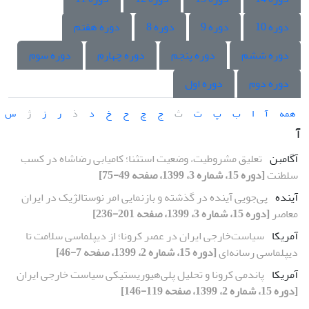
دوره 10
دوره 9
دوره 8
دوره هفتم
دوره ششم
دوره پنجم
دوره چهارم
دوره سوم
دوره دوم
دوره اول
همه
آ
ا
ب
پ
ت
ث
ج
چ
ح
خ
د
ذ
ر
ز
ژ
س
آ
آگامبن
تعلیق مشروطیت، وضعیت استثنا؛ کامیابی رضاشاه در کسب
سلطنت
[دوره 15، شماره 3، 1399، صفحه 49-75]
آینده
پی‌جویی آینده در گذشته و بازنمایی‌ امر نوستالژیک در ایران
معاصر
[دوره 15، شماره 3، 1399، صفحه 201-236]
آمریکا
سیاست‌خارجی ایران در عصر کرونا؛ از دیپلماسی سلامت تا
دیپلماسی رسانه‌ای
[دوره 15، شماره 2، 1399، صفحه 7-46]
آمریکا
پاندمی کرونا و تحلیل پلی‌هیوریستیکی سیاست خارجی ایران
[دوره 15، شماره 2، 1399، صفحه 119-146]