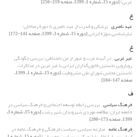
غربی)
[دوره 15، شماره 1، 1399، صفحه 219-256]
ع
عهد ناصری
پزشکی و قدرت از عهد ناصری تا دورة رضاخان؛
تبارشناسی سوژة ایرانی
[دوره 15، شماره 3، 1399، صفحه 141-172]
غ
غیرِ غربی
در آیینه غرب و عبور از مَنِ نامتناهی؛ بررسی چگونگی
رویارویی نخستین قانون‌گذاران ایرانی با غیرِ غربی در مذاکرات
نخستین مجلس شورای ملی مشروطیت
[دوره 15، شماره 1، 1399،
صفحه 147-184]
ف
فرهنگ سیاسی
بررسی رابطه توسعه اجتماعی و فرهنگ سیاسی در
جامعه ایران؛ مطالعه موردی شهروندان شهر رشت
[دوره 15، شماره 3،
1399، صفحه 173-200]
فرهنگ عامه
منازعه سیاسی، سیاست فرهنگی و فرهنگ عامه در
ایران پس از انقلاب (با تمرکز بر سیاست موسیقی)
[دوره 15، شماره 1،