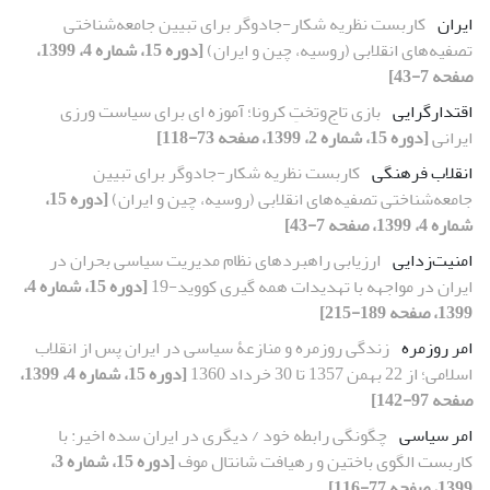
ایران
کاربست نظریه شکار-جادوگر برای تبیین جامعه‌شناختی
تصفیه‌های انقلابی (روسیه، چین و ایران)
[دوره 15، شماره 4، 1399،
صفحه 7-43]
اقتدارگرایی
بازی تاج‌وتختِ کرونا؛ آموزه ای برای سیاست ورزی
ایرانی
[دوره 15، شماره 2، 1399، صفحه 73-118]
انقلاب فرهنگی
کاربست نظریه شکار-جادوگر برای تبیین
جامعه‌شناختی تصفیه‌های انقلابی (روسیه، چین و ایران)
[دوره 15،
شماره 4، 1399، صفحه 7-43]
امنیت‌زدایی
ارزیابی راهبردهای نظام مدیریت سیاسی بحران در
ایران در مواجهه با تهدیدات همه گیری کووید-19
[دوره 15، شماره 4،
1399، صفحه 189-215]
امر روزمره
زندگی روزمره و منازعۀ سیاسی در ایران پس از انقلاب
اسلامی؛ از 22 بهمن 1357 تا 30 خرداد 1360
[دوره 15، شماره 4، 1399،
صفحه 97-142]
امر سیاسی
چگونگی رابطه خود / دیگری در ایران سده اخیر: با
کاربست الگوی باختین و رهیافت شانتال موف
[دوره 15، شماره 3،
1399، صفحه 77-116]