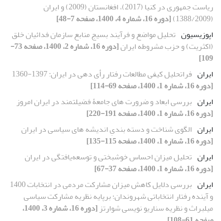
ریاست جمهوری در کنیا (2017)، افغانستان (2009) و ایران
(1388/2009)
[دوره 16، شماره 4، 1400، صفحه 7-48]
اپوزیسیون
تحلیل مواضع و فرآیند بسیج منابع سازمان فدائیان خلق
(اکثریت) و حزب مشروطه ایران
[دوره 16، شماره 2، 1400، صفحه 73-
109]
ایران
فراتحلیل کیفی مطالعات رفتار رأی دهی در ایران: 1397-1360
[دوره 16، شماره 1، 1400، صفحه 69-114]
ایران
بررسی ابعاد و ضرورت های جامعۀ فضیلتمند در ایران امروز
[دوره 16، شماره 1، 1400، صفحه 191-220]
ایران
الگوی شناخت و دسته بندیِ اندیشه های سیاسی در ایران
[دوره 16، شماره 1، 1400، صفحه 115-135]
ایران
تحلیل میزان احساس خوشبختی و توسعه‌یافتگی در ایران
[دوره 16، شماره 1، 1400، صفحه 37-67]
ایران
بررسی دلایل کاهش میزان مشارکت مردمی در انتخابات 1400
و آینده رفتار انتخاباتی شهروندان؛ برپایه نظریه مشارکت سیاسی
میلبراث و نظریه سناریو نویسی شوارتز
[دوره 16، شماره 3، 1400،
صفحه 61-108]