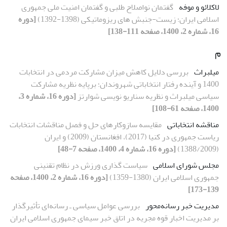
لاکلائو و موفه
گفتمان نواصلاح طلبی و گفتمان امنیت ملی جمهوری
اسلامی ایران؛ زیست-جنبش های ریزوماتیکی (1398-1392)
[دوره
16، شماره 2، 1400، صفحه 111-138]
م
میلبراث
بررسی دلایل کاهش میزان مشارکت مردمی در انتخابات
1400 و آینده رفتار انتخاباتی شهروندان؛ برپایه نظریه مشارکت
سیاسی میلبراث و نظریه سناریو نویسی شوارتز
[دوره 16، شماره 3،
1400، صفحه 61-108]
مناقشه انتخاباتی
مقایسه سازوکارهای حل و فصل مناقشات انتخابات
ریاست جمهوری در کنیا (2017)، افغانستان (2009) و ایران
(1388/2009)
[دوره 16، شماره 4، 1400، صفحه 7-48]
مجلس شورای اسلامی
سیاست گذاری ورزش در نظام تقنینی
جمهوری اسلامی ایران (1380-1359)
[دوره 16، شماره 2، 1400، صفحه
139-173]
مدیریت خبر رسانه‌محور
بررسی عوامل سیاسی ـ رسانه‌ای تأثیرگذار
بر مدیریت اخبار قوه مجریه در اتاق خبر سیمای جمهوری اسلامی ایران