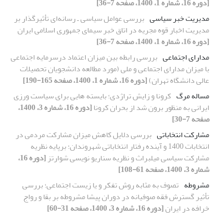
[دوره 16، شماره 1، 1400، صفحه 7-36]
مدیریت خبر سیاسی
بررسی عوامل سیاسی ـ رسانه‌ای تأثیرگذار بر
مدیریت اخبار قوه مجریه در اتاق خبر سیمای جمهوری اسلامی ایران
[دوره 16، شماره 1، 1400، صفحه 7-36]
مدارای اجتماعی
بررسی رابطه بین میزان اعتماد درسرمایه اجتماعی
با میزان مدارای اجتماعی و ملی (مورد مطالعه دانشجویان تحصیلات
عالی دانشگاه تهران)
[دوره 16، شماره 1، 1400، صفحه 165-190]
مساله مرگ
کرونا و زایش تراژدی؛ بایسته هایی برای سیاست ورزی
ایرانی به منظور برون شد از بحران کرونا
[دوره 16، شماره 3، 1400،
صفحه 7-30]
مشارکت انتخاباتی
بررسی دلایل کاهش میزان مشارکت مردمی در
انتخابات 1400 و آینده رفتار انتخاباتی شهروندان؛ برپایه نظریه
مشارکت سیاسی میلبراث و نظریه سناریو نویسی شوارتز
[دوره 16،
شماره 3، 1400، صفحه 61-108]
مشروطه
تصوف به مثابه روش تفکر و یا زیست اجتماعی؛ بررسی
تأثیر گسترش فقه صوفیانه در دوران پیشا مشروطه بر بقا و رواج
خرافه در ایران
[دوره 16، شماره 3، 1400، صفحه 31-60]