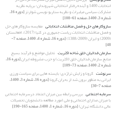
انتخابات 1400 و آینده رفتار انتخاباتی شهروندان؛ برپایه نظریه
مشارکت سیاسی میلبراث و نظریه سناریو نویسی شوارتز
[دوره 16،
شماره 3، 1400، صفحه 61-108]
سازوکارهای حل و فصل مناقشات انتخاباتی
مقایسه سازوکارهای حل
و فصل مناقشات انتخابات ریاست جمهوری در کنیا (2017)، افغانستان
(2009) و ایران (1388/2009)
[دوره 16، شماره 4، 1400، صفحه 7-
48]
سازمان فدائیان خلق شاخه اکثریت
تحلیل مواضع و فرآیند بسیج
منابع سازمان فدائیان خلق (اکثریت) و حزب مشروطه ایران
[دوره 16،
شماره 2، 1400، صفحه 73-109]
سرنوشت
کرونا و زایش تراژدی؛ بایسته هایی برای سیاست ورزی
ایرانی به منظور برون شد از بحران کرونا
[دوره 16، شماره 3، 1400،
صفحه 7-30]
سرمایه اجتماعی
بررسی رابطه بین میزان اعتماد درسرمایه اجتماعی
با میزان مدارای اجتماعی و ملی (مورد مطالعه دانشجویان تحصیلات
عالی دانشگاه تهران)
[دوره 16، شماره 1، 1400، صفحه 165-190]