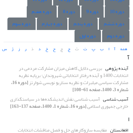
دوره 10
دوره 9
دوره 8
دوره هفتم
دوره ششم
دوره پنجم
دوره چهارم
دوره سوم
دوره دوم
دوره اول
همه
آ
ا
ب
پ
ت
ث
ج
چ
ح
خ
د
ذ
ر
ز
ژ
س
آ
آینده پژوهی
بررسی دلایل کاهش میزان مشارکت مردمی در
انتخابات 1400 و آینده رفتار انتخاباتی شهروندان؛ برپایه نظریه
مشارکت سیاسی میلبراث و نظریه سناریو نویسی شوارتز
[دوره 16،
شماره 3، 1400، صفحه 61-108]
آسیب شناسی
آسیب شناسی نقش اندیشکده‌ها در سیاستگذاری
خارجی جمهوری اسلامی
[دوره 16، شماره 1، 1400، صفحه 137-163]
ا
افغانستان
مقایسه سازوکارهای حل و فصل مناقشات انتخابات