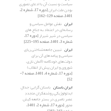
سیاست و نسبت آن با ادعای تصوری
بودن ملت ایران
[دوره 17، شماره 2،
1401، صفحه 129-162]
ایران
نقش عوامل سیاسی و
رسانه‌ای در اعتماد به جناح های
سیاسی در شهر شیراز
[دوره 17،
شماره 3، 1401، صفحه 195-225]
ایران
تبیین جامعه‌شناختی ریای
سیاسی و پیامدهای آن برای
دولت‌های خودکامه (آلمان نازی،
شوروی و ایران پیش از انقلاب)
[دوره 17، شماره 4، 1401، صفحه 7-
52]
ایرانِ باستان
باستان گرایی؛ جدالِ
ایدئولوژیکیِ روشنفکرانِ متجددِ
عصر ناصری در بستر جامعه کیش
محور
[دوره 17، شماره 2، 1401،
صفحه 243-283]