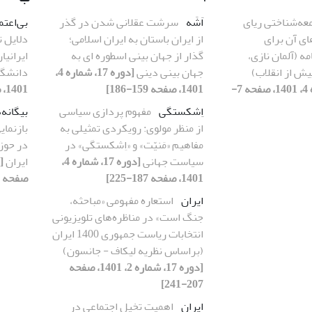
عه‌شناختی ریای
اَشَه
سرشت عقلانی شدن در گذر
بی‌اعت
ای آن برای
از ایران باستان به ایران اسلامی؛
دلایل ت
ه (آلمان نازی،
گذار از جهان بینی اسطوره ای به
ایرانی
یش از انقلاب)
جهان بینی دینی
[دوره 17، شماره 4،
دانشگا
[دوره 17، شماره 4، 1401، صفحه 7-
1401، صفحه 159-186]
1401، صفحه 87-128]
اِشکستگی
مفهوم پردازی سیاسی
بیگانه
از منظر مولوی: رویکردی تمثیلی به
بازنمای
مفاهیم «مَنیّت» و «اِشکستگی» در
در حوزه
سیاست جهانی
[دوره 17، شماره 4،
ایران
1401، صفحه 187-225]
صفحه 71-109]
ایران
استعاره مفهومی «مباحثه،
جنگ است» در مناظره‌های تلویزیونی
انتخابات ریاست جمهوری 1400 ایران
(براساس نظریه لیکاف - جانسون)
[دوره 17، شماره 2، 1401، صفحه
207-241]
ایران
اهمیت تخیل اجتماعی در