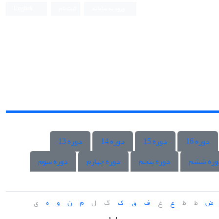
ورود به سامانه
ثبت نام
English
دوره 16
دوره 15
دوره 14
دوره 13
وره ششم
دوره پنجم
دوره چهارم
دوره سوم
ض
ط
ظ
ع
غ
ف
ق
ک
گ
ل
م
ن
و
ه
ی
پ