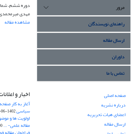
دوره ششم، شماره 2، بهار 
مرور
مهدی میرمحمدی
مشاهده مقاله
راهنمای نویسندگان
ارسال مقاله
داوران
تماس با ما
اخبار و اعلانات
صفحه اصلی
آغاز به کار صفحه
درباره نشریه
سیاسی
1402-06-22
اعضای هیات تحریریه
اولویت ها و موض
ارسال مقاله
مقاله علمی- ...
-03
فراخوان مقاله ف
تماس با ما