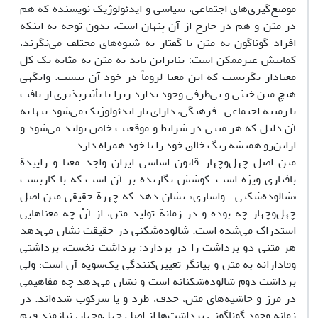
موضع‌گیری‌های اجتماعی، سیاسی و ایدئولوژیک نویسنده که هم
در متن و هم در خارج از آن پنهان است، بدون توجه به اینکه
افراد گوناگون به متن یا گفتار به شیوه‌های مختلف می‌نگرند،
کمابیش غیرممکن است؛ بنابراین باید به متن به مثابه یک کل
معنادار نگریست که این معنا لزوماً در خود آن نیست. وانگهی
هیچ متن خنثی و بی‌طرفی وجود ندارد زیرا با تأثیر‌پذیری از بافت
یا زمینه اجتماعی ـ فرهنگی، دارای بار ایدئولوژیک می‌شود تنها به
آن دلیل که هر متنی در شرایط و موقعیت خاص تولید می‌شود و
ازاین‌رو همیشه رنگ خالق خود را با خود همراه دارد.
متن اصل چهل‌وچهار قانون اساسی ایران واجد معنا و زاییدة
بافتاری ویژه است. کوشش نگارنده بر آن است که با کاربست
«شالوده‌شکنی ـ واسازی» نشان دهد که چهرة حقیقی متن اصل
چهل‌وچهار چه بوده و در زمانة تولید متن، از آنْ چه معناهایی
استدراک می‌شده است. شالوده‌شکنی در حقیقت نشان می‌دهد
هر متنی دو برداشت را در بردارد: برداشت نخست، برداشتی
وفادارانه به متن و بیانگر تعیین‌کنندگی یک‌سویة آن است؛ ولی
برداشت دوم شالوده‌شکنانه است و نشان می‌دهد چه مفاهیمی
در مرز و حاشیه‌های متن، حذف، طرد و یا سرکوب شده‌اند. در
زمانة وجود گوناگونی برداشت‌ها از اصل چهل‌وچهار، نیازمند فهم