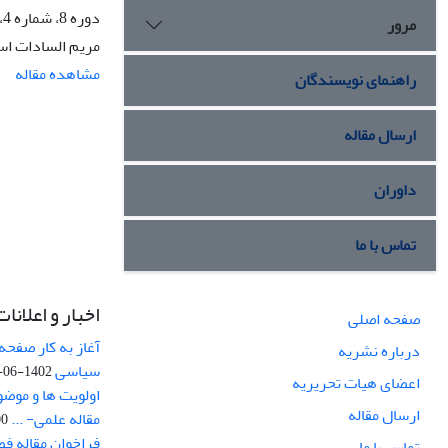
دوره 8، شماره 4، پاییز 1392، صفحه
مرور
مریم السادات اس
مشاهده مقاله
راهنمای نویسندگان
ارسال مقاله
داوران
تماس با ما
اخبار و اعلانات
صفحه اصلی
آغاز به کار صفحه
درباره نشریه
سیاسی
1402-06-22
اعضای هیات تحریریه
اولویت ها و موض
ارسال مقاله
مقاله علمی- ...
-03
فراخوان مقاله ف
تماس با ما