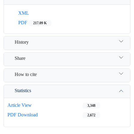
XML
PDF
217.09 K
History
Share
How to cite
Statistics
Article View
3,348
PDF Download
2,672