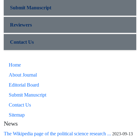
Submit Manuscript
Reviewers
Contact Us
Home
About Journal
Editorial Board
Submit Manuscript
Contact Us
Sitemap
News
The Wikipedia page of the political science research ...
2023-09-13