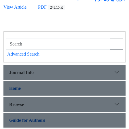
View Article
PDF
245.15 K
Advanced Search
Journal Info
Home
Browse
Guide for Authors