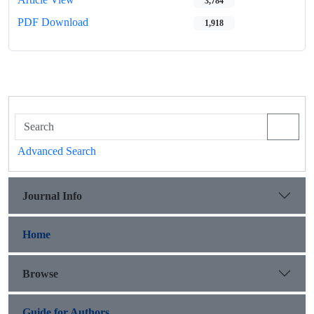
3,784
PDF Download
1,918
Advanced Search
Journal Info
Home
Browse
Guide for Authors