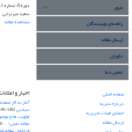
دوره 8، شماره 1، زمستان 1391، صفحه
مرور
سعید میرترابی
مشاهده مقاله
راهنمای نویسندگان
ارسال مقاله
داوران
تماس با ما
اخبار و اعلانات
صفحه اصلی
آغاز به کار صفحه
درباره نشریه
سیاسی
1402-06-22
اعضای هیات تحریریه
اولویت ها و موض
ارسال مقاله
مقاله علمی- ...
-03
فراخوان مقاله ف
تماس با ما