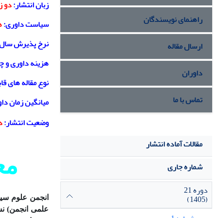
زبان انتشار:
دو زب
راهنمای نویسندگان
سیاست داوری:
ه
نرخ پذیرش سال 1403:
ارسال مقاله
هزینه داوری و چ
داوران
نوع مقاله های قاب
تماس با ما
میانگین زمان داوری 
وضعیت انتشار:
د
مقالات آماده انتشار
مع
شماره جاری
دوره 21
(1405)
انجمن علوم سیا
علمی انجمن) ن