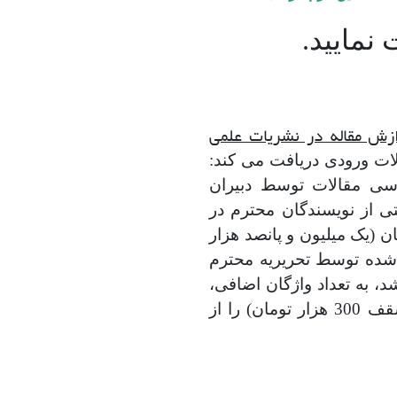
 نمایید.
ازش مقاله در نشریات علمی
 از مقالات ورودی دریافت می کند:
اله (بررسی مقالات توسط دبیران
ی از نویسندگان محترم در
ر نشریه برای یک مقاله کامل 1500000هزار تومان (یک میلیون و پانصد هزار
واژگان مقاله بیش از 7500 کلمه (تعیین شده توسط تحریریه محترم
د، به تعداد واژگان اضافی،
نشریه به دلیل هزینه های ویراستاری و صفحه بندی مبلغ بیشتری (تا سقف 300 هزار تومان) را از