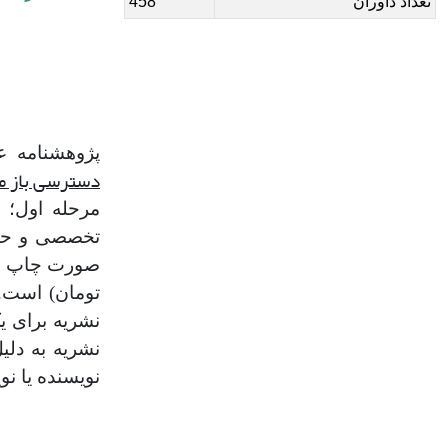
تعداد داوران
458
پژوهشنامه 
دسترسی باز م
تخصصی و حداق
نشریه برای ی
نویسنده یا ن