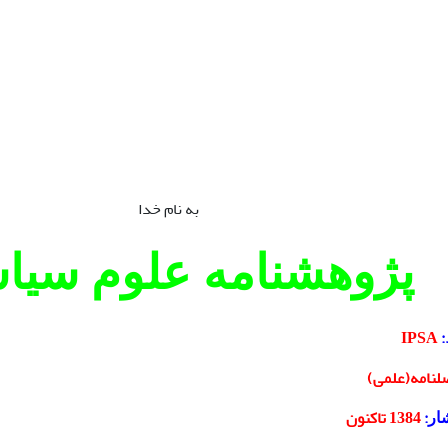
به نام خدا
پژوهشنامه علوم سیا
:
IPSA
لنامه(علمی)
:
1384 تاکنون
شار