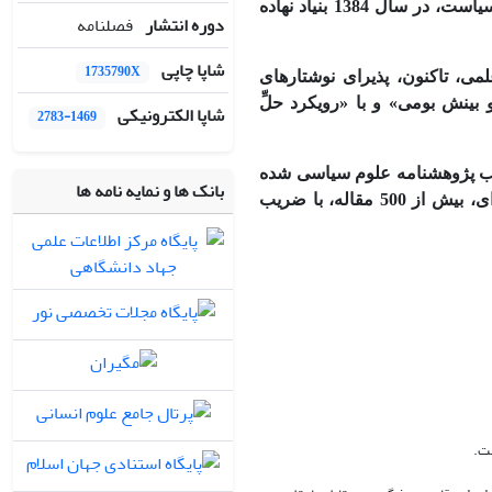
نیروهای متخصص و بهبودبخشیدن به امور آموزشی و پژوهشیِ گستره پهناور دانش سیاست، در سال‌ 1384 بنیاد نهاده
دوره انتشار
فصلنامه
شاپا چاپی
1735790X
ی، تاکنون، پذیرای نوشتارهای
 بینش بومی» و با «رویکرد حلِّ
شاپا الکترونیکی
2783-1469
نصیب پژوهشنامه علوم سیاسی شده
بانک ها و نمایه نامه ها
است‌که با رعایت بالاترین استانداردهای علمی و با بهره‌گیری از موازین اخلاق حرفه‌ای، بیش از 500 مقاله، با ضریب