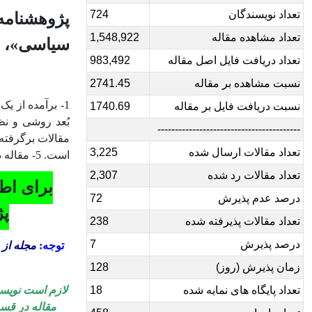
تعداد نویسندگان
724
پژوهشنام
تعداد مشاهده مقاله
1,548,922
سیاسی»، مق
تعداد دریافت فایل اصل مقاله
983,492
نسبت مشاهده بر مقاله
2741.45
نسبت دریافت فایل بر مقاله
1740.69
-----------------------------------------
مقالات برگرفته 
تعداد مقالات ارسال شده
3,225
است. 5- مقاله دارای ویژگی های «اصالت» و «ابداع» باشد. 6- مقاله به مسائل ایران بپردازد.
تعداد مقالات رد شده
2,307
برای اطل
درصد عدم پذیرش
72
پژ
تعداد مقالات پذیرفته شده
238
درصد پذیرش
7
توجه:
مجله از 
زمان پذیرش (روز)
128
لازم است نویسن
تعداد پایگاه های نمایه شده
18
مقاله در قسم