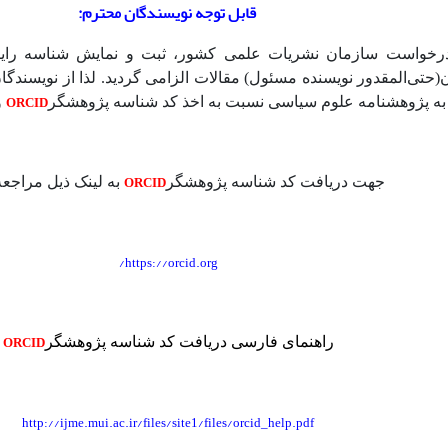
قابل توجه نویسندگان محترم:
درخواست سازمان نشریات علمی کشور، ثبت و نمایش شناسه رای
(حتی‌المقدور نویسنده مسئول) مقالات الزامی گردید. لذا از نویسند
ORCID
 به پژوهشنامه علوم سیاسی نسبت به اخذ کد شناسه پژوهشگر
و
ORCID
جهت دریافت کد شناسه پژوهشگر
به لینک ذیل مراجعه 
https://orcid.org/
O
RCID
راهنمای فارسی دریافت کد شناسه پژوهشگر
http://ijme.mui.ac.ir/files/site1/files/orcid_help.pd
f