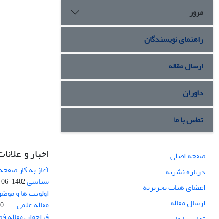
مرور
راهنمای نویسندگان
ارسال مقاله
داوران
تماس با ما
اخبار و اعلانات
صفحه اصلی
آغاز به کار صفحه
درباره نشریه
سیاسی
1402-06-22
اعضای هیات تحریریه
اولویت ها و موض
ارسال مقاله
مقاله علمی- ...
-03
فراخوان مقاله ف
تماس با ما