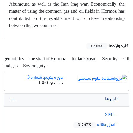
Abumousa as well as the Iran-Iraq war. Economically, the
matter of using the common gas and oil fields in Hormoz, has
contributed to the establishment of a closer relationship
between the two countries.
کلیدواژه‌ها
English
geopolitics
the strait of Hormoz
Indian Ocean
Security
Oil
and gas
Sovereignty
دوره پنجم، شماره 3
تابستان 1389
فایل ها
XML
اصل مقاله
347.07 K