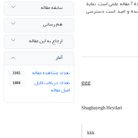
شماره اول تا هفتم، هر مجلد حاوی شش مقاله، و از شماره هشتم تا هجدهم، دربرگیرندة 7 مقاله علمی است. نمایة
سابقه مقاله
م شده و امید است دسترسی
هم رسانی
ارجاع به این مقاله
آمار
تعداد مشاهده مقاله
3,165
ggg
تعداد دریافت فایل
1,604
اصل مقاله
Shaghayegh Heydari
kkk