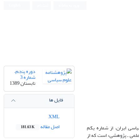
ورود به سامانه
ثبت نام
English
دوره پنجم،
شماره 3
تابستان 1389
فایل ها
XML
اصل مقاله
اسی ایران، از شماره یکم
181.63 K
 (بهار 1389) را شامل می شود. این شمارگان حاوی 119 «مقاله علمی ـ پژوهشی» است که از