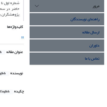
مرور
حاضر در سه ب
پژوهشگران به
راهنمای نویسندگان
کلیدواژه‌ها
ارسال مقاله
ااا
داوران
عنوان مقاله
sh
تماس با ما
نویسنده
glish
چکیده
English