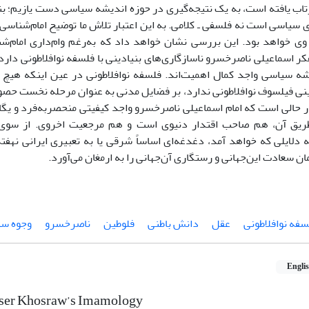
زتاب یافته است، به یک نتیجه‌گیری در حوزه اندیشه سیاسی دست یازیم؛ بنا
سیاسی است نه فلسفی ـ کلامی. به این اعتبار تلاش ما توضیح امام‌شناسی 
ی خواهد بود. این بررسی نشان خواهد داد که به‌رغم وام‌داری امام‌
فکر اسماعیلی ناصرخسرو ناسازگاری‌های بنیادینی با فلسفه نوافلاطونی دارد
ه سیاسی واجد کمال اهمیت‌اند. فلسفه نوافلاطونی در عین اینکه هیچ د
ی فیلسوف نوافلاطونی ندارد، بر فضایل مدنی به عنوان مرحله نخست حصو
در حالی است که امام اسماعیلی ناصرخسرو واجد کیفیتی منحصربه‌فرد و یگا
ریق آن، هم صاحب اقتدار دنیوی است و هم مرجعیت اخروی. از سوی 
 دلایلی که خواهد آمد، دغدغه‌ای اساساً شرقی یا به تعبیری ایرانی نه
 سعادت این‌جهانی و رستگاری آن‌جهانی را به ارمغان می‌آورد.
سفه نوافلاطونی
عقل
دانش باطنی
فلوطین
ناصرخسرو
وجوه س
Engli
Naser Khosraw’s Imamology