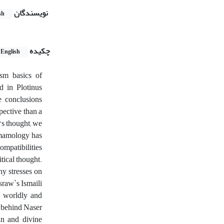
نویسندگان
sh
چکیده
English
sm basics of
d in Plotinus
e conclusions
spective than a
’s thought; we
 Imamology has
ompatibilities
tical thought.
hy stresses on
osraw`s Ismaili
e worldly and
ed behind Naser
an and divine