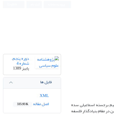
ورود به سامانه
ثبت نام
English
دوره پنجم،
شماره 4
پاییز 1389
فایل ها
XML
اصل مقاله
حکیم برجسته اسماعیلی سده
335.93 K
ن در مقام بنیادگذار فلسفه