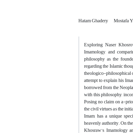
Hatam Ghadery
Mostafa Y
Exploring Naser Khosrow
Imamology, and comparin
philosophy as the founde
regarding the Islamic thoug
theologico-philosophical o
attempt to explain his Im
borrowed from the Neoplat
with this philosophy, inco
Posing no claim on a-prior
the civil virtues as the ini
Imam, has a unique speci
heavenly authority. On the 
Khosraw’s Imamology and 