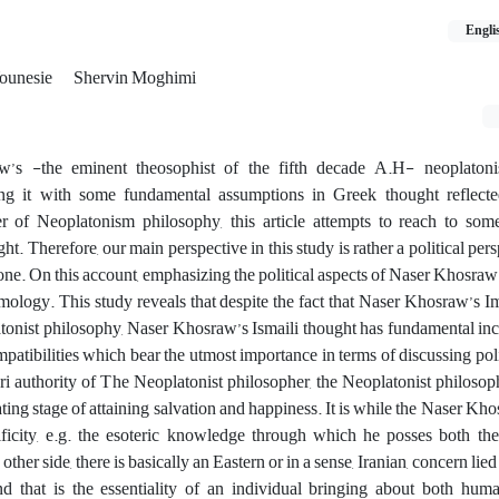
Engli
ounesie
Shervin Moghimi
’s -the eminent theosophist of the fifth decade A.H- neoplatoni
g it with some fundamental assumptions in Greek thought reflecte
r of Neoplatonism philosophy, this article attempts to reach to som
ht. Therefore, our main perspective in this study is rather a political per
ne. On this account, emphasizing the political aspects of Naser Khosraw
amology. This study reveals that despite the fact that Naser Khosraw’s
onist philosophy, Naser Khosraw’s Ismaili thought has fundamental inc
mpatibilities which bear the utmost importance in terms of discussing poli
i authority of The Neoplatonist philosopher, the Neoplatonist philosop
tiating stage of attaining salvation and happiness. It is while the Naser Kh
ficity, e.g. the esoteric knowledge through which he posses both th
other side, there is basically an Eastern or in a sense, Iranian, concern li
that is the essentiality of an individual bringing about both hum