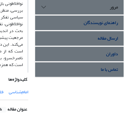
نوافلاطونی با
مرور
بررسی، منظری 
سیاسی تفکر و
راهنمای نویسندگان
نوافلاطونی، ت
بحث در اندیش
مرجعیت پیشین
ارسال مقاله
می‌کند. این 
است که از ط
داوران
ناصرخسرو، به
است که همزمان
تماس با ما
کلیدواژه‌ها
امام‌شناسی
فل
عنوان مقاله
sh