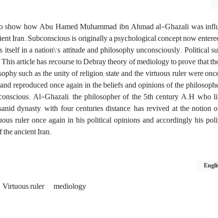
mpt to show how Abu Hamed Muhammad ibn Ahmad al-Ghazali was infl
ient Iran. Subconscious is originally a psychological concept now entered 
ts itself in a nation\'s attitude and philosophy unconsciously. Political s
. This article has recourse to Debray theory of mediology to prove that t
sophy such as the unity of religion, state and the virtuous ruler were onc
 and reproduced once again in the beliefs and opinions of the philosophe
bconscious. Al-Ghazali, the philosopher of the 5th century A.H who li
sanid dynasty, with four centuries distance, has revived at the notion o
rtuous ruler once again in his political opinions and accordingly his poli
 the ancient Iran.
Engli
Virtuous ruler
mediology