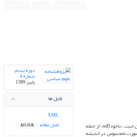
ورود به سامانه
ثبت نام
English
دوره پنجم،
شماره 4
پاییز 1389
فایل ها
XML
اصل مقاله
 است. «ناخودآگاه» از جمله
425.55 K
 صورت نامحسوس در اندیشه