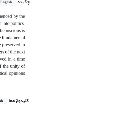
چکیده
English
uenced by the
into politics.
ubconscious is
he fundamental
e preserved in
rs of the next
ved in a time
f the unity of
tical opinions
کلیدواژه‌ها
sh