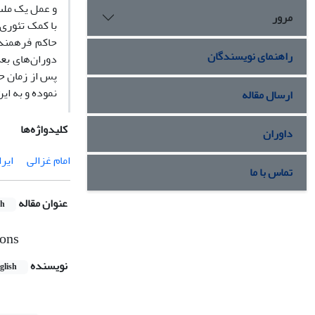
و عمل یک ملت
مرور
با کمک تئوری 
حاکم فرهمند 
راهنمای نویسندگان
دوران‌های بعد
پس از زمان ح
نموده و به ای
ارسال مقاله
کلیدواژه‌ها
داوران
امام غزالی
ایر
تماس با ما
عنوان مقاله
sh
ions
نویسنده
glish