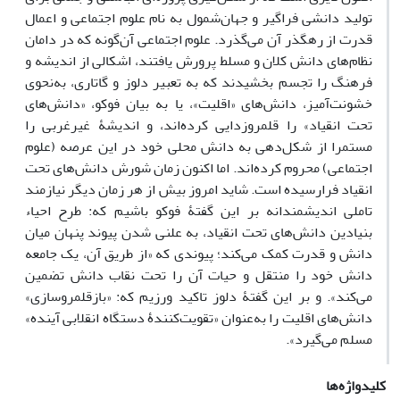
تولید دانشی فراگیر و جهان‌شمول به نام علوم اجتماعی و اعمال
قدرت از رهگذر آن می‌گذرد. علوم اجتماعی آن‌گونه که در دامان
نظام‌های دانش کلان و مسلط پرورش یافتند، اشکالی از اندیشه و
فرهنگ را تجسم بخشیدند که به تعبیر دلوز و گاتاری، به‌نحوی
خشونت‌آمیز، دانش‌های «اقلیت»، یا به بیان فوکو، «دانش‌های
تحت انقیاد» را قلمروزدایی کرده‌اند، و اندیشۀ غیرغربی را
مستمرا از شکل‌دهی به دانش محلی خود در این عرصه (علوم
اجتماعی) محروم کرده‌اند. اما اکنون زمان شورش دانش‌های تحت
انقیاد فرارسیده است. شاید امروز بیش از هر زمان دیگر نیازمند
تاملی اندیشمندانه بر این گفتۀ فوکو باشیم که: طرح احیاء
بنیادین دانش‌های تحت انقیاد، به علنی شدن پیوند پنهان میان
دانش و قدرت کمک می‌کند؛ پیوندی که «از طریق آن، یک جامعه
دانش خود را منتقل و حیات آن را تحت نقاب دانش تضمین
می‌کند». و بر این گفتۀ دلوز تاکید ورزیم که: «بازقلمروسازی»
دانش‌های اقلیت را به‌عنوان «تقویت‌کنندۀ دستگاه انقلابی آینده»
مسلم می‌گیرد».
کلیدواژه‌ها