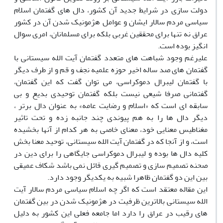
دولت سازی در شرایط جدید آن کشور، دال های گفتمان اسلام
سیاسی مردم سالار ایشان و عوامل هژمونیک شدن آن در کشور
عراق نه تنها برای محققین غربی بلکه برای مسلمانان، امری سوال
انگیز بوده است.
علیرغم وجود شباهت های متعدد گفتمان آیت الله سیستانی با
گفتمان های صد ساله اخیر حوزه علمیه نجف و قم و از طرف دیگر
با گفتمان لیبرال دموکراسی، می توان گفت که این گفتمان،
گفتمانی صرفا شیعی نیست بلکه گفتمان توحیدی بدیع و بی
سابقه ای است که «اسلام و رضایت عامه» به عنوان دال برتر ،
دیگر دال ها را به هم پیوندی چند جانبه زده و تحت تاثیر
مغناطیس معنایی خود، معنای خاصی به هر کدام از آنها بخشیده
است، و از آنجا که در گفتمان آیت الله سیستانی، توحید معنا بخش
کلیه دال ها بوده و لیبرال دموکراسی جایگاهی را برای دین در
صحنه تصمیم سازی و تصمیم گیری قائل نمی باشد شکاف عمیقی
بین این دو گفتمان ظاهرا شبیه به یکدیگر وجود دارد.
این مقاله معتقد است که اگر چه اسلام سیاسی مردم سالار آیت
الله سیستانی بالاترین ظرفیت در هژمونیک شدن در بین گفتمان
های رقیب در عراق را دارد اما جامعه فعلی این کشور به دلیل