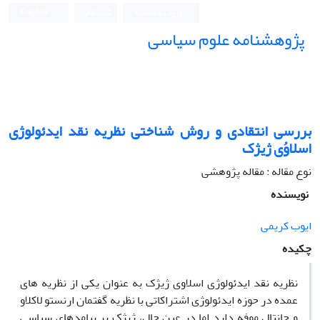
ورود به سامانه
ثبت نام
English
پژوهشنامه علوم سیاسی
بررسی انتقادی و روش شناختی نظریه نقد ایدئولوژی
اسلاوُی ژیژک
نوع مقاله : مقاله پژوهشی
نویسنده
ایوب کریمی
چکیده
نظریه نقد ایدئولوژی اسلاوی ژیژک به عنوان یکی از نظریه های
عمده در حوزه ایدئولوژی اشتراکاتی با نظریه گفتمان ارنستو لاکلاو
و چانتال موفه دارد اما در عین حال، ژیژک بر پیامدهای سیاسی