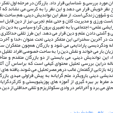
ن مورد بررسی و
شناسایی قرار داد. بازرگان در مرحله اول تفکر
 نظر خویش قرار می دهد و این نظر را به کرسی می نشاند که آم
ت و شؤون زندگی است. از منظر این نواندیش دینی، هم ساحت نظ
ت ورزی و مدیریت کلان و حتی علم تجربی نیز از دین قابل است
رایشی علمی- اجتماعی یا به تعبیری برون گرا و سیاسی به دین د
و آشتی دادن علم و دین قرار می دهد. این طرز تلقی حداکثری 
ت در آخرین سخنرانی این متفکر دینی تحت عنوان «خدا و آخرت 
له ودگردیسی پارادایمی می شود و بازرگان همچون متفکران سک
ا زیان بار می خواند و نقش دین را به ساحت خصوصی افراد تقلیل 
اء این نواندیش دینی، می بایستی از دو بازرگان متقدم و متأ
له
دراین بررسی تحلیل محتوای کیفی است که براساس آن آثار
له بازتابی ازگفتمان غالب درهرعصرتحلیل می شوند.یافته های 
ندیشی دینی بارویکرد علم گرایانه به پیش قراولی مهدی بازرگ
د مفرط بر بهره گیری از آموزه های پوزیتیویستی و کارکردگرای
حاق می برد و آخرالامر در وادی سکولاریزم و تلقی حداقلی از دین 
ن
علم
نواندیش دینی