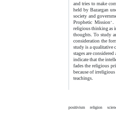
and tries to make co
held by Bazargan und
society and governmen
Prophetic Mission". 
religious thinking as i
thoughts. To study and
consideration the fo
study is a qualitativ
stages are considered 
indicate that the inte
fades the religious pr
because of irreligious
teachings.
positivism
religion
scie