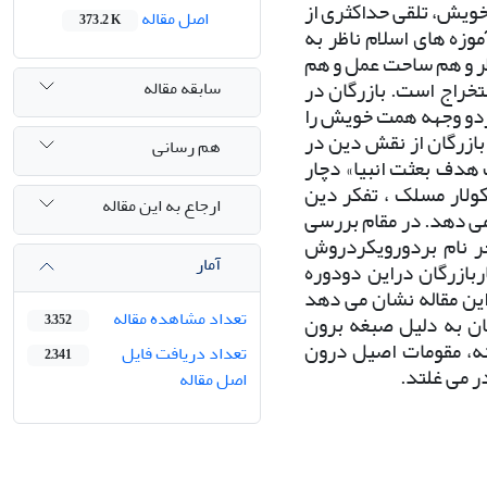
 خویش، تلقی حداکثری از
اصل مقاله
373.2 K
وزه های اسلام ناظر به
ر و هم ساحت عمل و هم
خراج است. بازرگان در
سابقه مقاله
اردو وجهه همت خویش را
بازرگان از نقش دین در
هم رسانی
هدف بعثت انبیا» دچار
ولار مسلک ، تفکر دین
ارجاع به این مقاله
می دهد. در مقام بررسی
خر نام بردورویکردروش
آمار
بازرگان دراین دودوره
این مقاله نشان می دهد
تعداد مشاهده مقاله
ان به دلیل صبغه برون
3,352
انه، مقومات اصیل درون
تعداد دریافت فایل
2,341
در می غلتد.
اصل مقاله