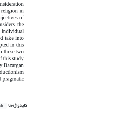
nsideration
religion in
bjectives of
nsiders the
o individual
ld take into
ted in this
n these two
f this study
 by Bazargan
reductionism
nd pragmatic
کلیدواژه‌ها
sh