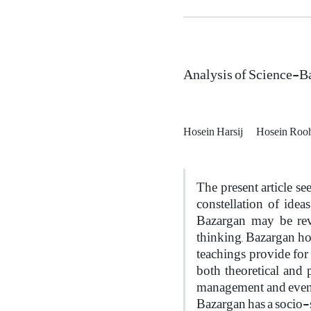
Analysis of Science-B
Hosein Harsij
Hosein Roo
The present article se
constellation of ide
Bazargan may be revie
thinking, Bazargan ho
teachings provide for 
both theoretical and 
management and even t
Bazargan has a socio-s