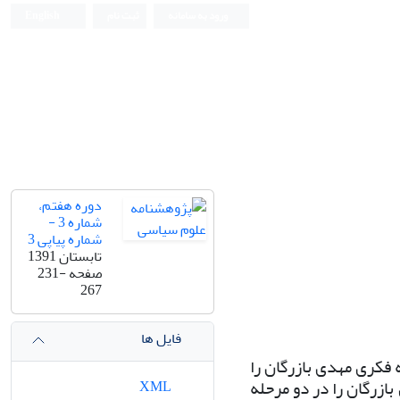
ورود به سامانه
ثبت نام
English
دوره هفتم،
شماره 3 -
شماره پیاپی 3
تابستان 1391
صفحه
231-
267
فایل ها
 فکری مهدی بازرگان را
ازرگان را در دو مرحله
XML