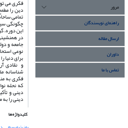
فکری می توا
مرور
دین را مطمح
تمامی ساحا
راهنمای نویسندگان
چگونگی سیاس
این دوره، گ
در همنشینی 
ارسال مقاله
جامعه و دول
نوعی استحا
داوران
برای دنیا ر
و
نقادی آر
تماس با ما
شناسانه مقا
فکری به منز
که نحله نوا
دینی و تأکی
دینی را به م
کلیدواژه‌ها
پوزیتیویسم
دی