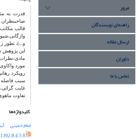
مرور
قدرت به مث
صاحبنظران و 
راهنمای نویسندگان
قالب مکاتب 
واژگانی،شیو
ارسال مقاله
و...)، تطور 
این پژوهش د
داوران
مادی،نظرات و
مورد واکاوی 
رویکرد رهائ
تماس با ما
سبب فاصله گ
غایت گرائی، 
تفاوت ماهوی 
کلیدواژه‌ها
امام خمینی
آیت
1392.8.4.5.8