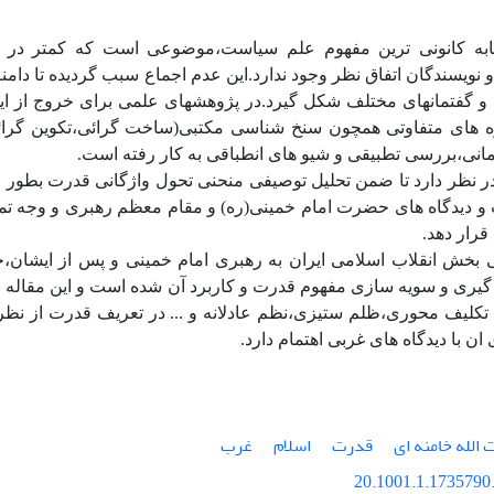
ابه کانونی ترین مفهوم علم سیاست،موضوعی است که کمتر در
نویسندگان اتفاق نظر وجود ندارد.این عدم اجماع سبب گردیده تا دامنه
و گفتمانهای مختلف شکل گیرد.در پژوهشهای علمی برای خروج از ای
ه های متفاوتی همچون سنخ شناسی مکتبی(ساخت گرائی،تکوین گرائی،
زمانی،بررسی تطبیقی و شیو های انطباقی به کار رفته است.
ر نظر دارد تا ضمن تحلیل توصیفی منحنی تحول واژگانی قدرت بطور ع
 دیدگاه های حضرت امام خمینی(ره) و مقام معظم رهبری و وجه تمایز 
قرار دهد.
ی بخش انقلاب اسلامی ایران به رهبری امام خمینی و پس از ایشان،
یری و سویه سازی مفهوم قدرت و کاربرد آن شده است و این مقاله ب
تکلیف محوری،ظلم ستیزی،نظم عادلانه و ... در تعریف قدرت از نظر 
ان با دیدگاه های غربی اهتمام دارد.
 الله خامنه ای
قدرت
اسلام
غرب
20.1001.1.1735790.