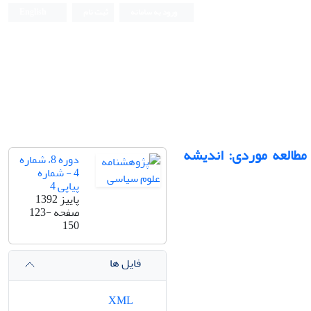
ورود به سامانه
ثبت نام
English
مطالعه موردی: اندیشه
دوره 8، شماره
4 - شماره
پیاپی 4
پاییز 1392
صفحه
123-
150
فایل ها
XML