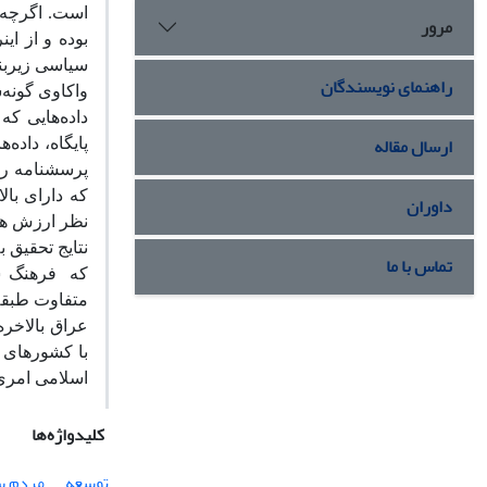
است. اگرچه 
مرور
بوده و از ای
سیاسی زیربن
راهنمای نویسندگان
واکاوی گونه
داده‌هایی که
ارسال مقاله
پرسشنامه را
که دارای بال
داوران
نظر ارزش های
نتایج تحقیق ب
تماس با ما
که
فرهنگ س
متفاوت طبقه 
عراق بالاخر
با کشورهای 
اسلامی امری 
کلیدواژه‌ها
توسعه
مردم س