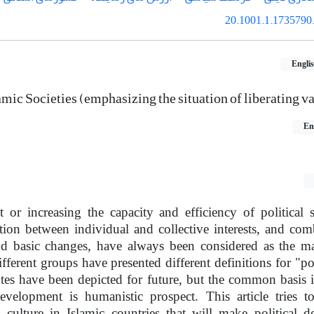
20.1001.1.1735790.
Engli
lamic Societies (emphasizing the situation of liberating v
En
t or increasing the capacity and efficiency of political 
tion between individual and collective interests, and com
and basic changes, have always been considered as the m
fferent groups have presented different definitions for "pol
utes have been depicted for future, but the common basis i
development is humanistic prospect. This article tries t
l culture in Islamic countries that will make political 