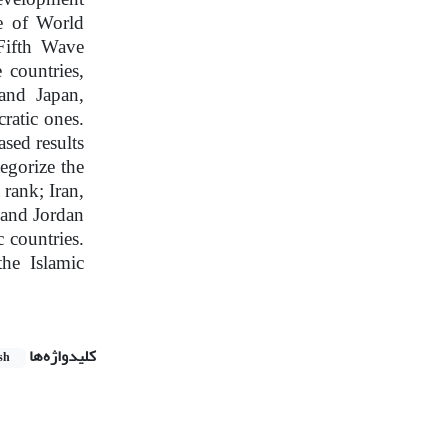
te of World
 Fifth Wave
 countries,
and Japan,
ratic ones.
ased results
tegorize the
 rank; Iran,
 and Jordan
 countries.
he Islamic
کلیدواژه‌ها
sh