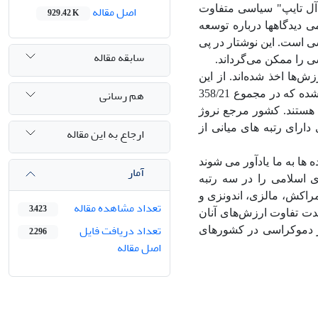
اصل مقاله
آل تایپ" سیاسی متفاوت
929.42 K
می دیدگاهها درباره توسعه
 است. این نوشتار در پی
سابقه مقاله
 را ممکن می‌گرداند.
ش‌ها اخذ شده‌اند. از این
هم رسانی
پایگاه، داده‌های مربوط به سیزده کشور از موج پنجم (سال‌های 2005 تا 2008) اخذ شده که در مجموع 358/21
هستند. کشور مرجع نروژ
دارای رتبه های میانی از
ارجاع به این مقاله
ه ها به ما یادآور می شوند
آمار
اسلامی را در سه رتبه
راکش، مالزی، اندونزی و
تعداد مشاهده مقاله
3,423
ت تفاوت ارزش‌های آنان
تعداد دریافت فایل
ر دموکراسی در کشورهای
2,296
اصل مقاله