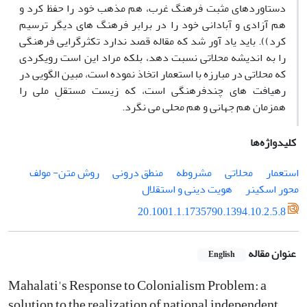
دستاوردهای مثبت فرهنگ غرب، هم مذهب خود را حفظ کرد و
هم آزادی و آبادانی خود را در برابر فرهنگ های دیگر ترسیم
کرد)). باید یاد آور شد که مقاله قصد ندارد تکثرگرایی فرهنگی
را به اندیشه محلاتی نسبت دهد، بلکه مراد این است رویکردی
که محلاتی در مبارزه با استعمار اتخاذ نموده است، مبین الگویی در
رهیافت های چندفرهنگی است، که زیست مستقلِ ملی را
همزمان هم جهانی و هم محلی می نگرد.
کلیدواژه‌ها
استعمار
محلاتی
مشروطه
منطق درونی
روش متن- مولف
محور اسکینر
هویت دینی و استقلال
20.1001.1.1735790.1394.10.2.5.8
عنوان مقاله
English
Mahalati's Response to Colonialism Problem: a
solution to the realization of national independent