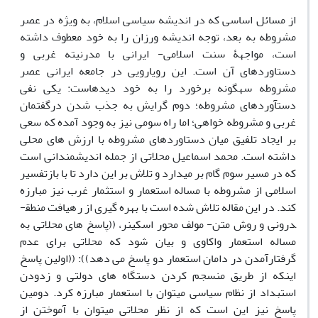
از مسائل اساسی که در اندیشه سیاسی اسلام، به ویژه در عصر
مشروطه به بعد، توجه اندیشه ورزان را به خود معطوف داشته
است، مواجهۀ سنت اسلامی- ایرانی با مدرنیته غربی و
دستاوردهای آن است. این رویارویی در جامعه ایرانی عصر
مشروطه سه­گونه برخورد را به خود دیده­است: یکی نفی
دستآوردهای مشروطه؛ دوم گرایش به جذب شدن درگفتمان
غربی و مشروطه خواهی؛ اما راه سومی نیز به وجود آمده که سعی
بر ایجاد تلفیق میان دستاوردهای مشروطه با ارزش های محلی
داشته است. محمد اسماعیل محلاتی از جمله اندیشمندانی است
که در مسیر سوم گام بر می­دارد و تلاش بر این دارد تا با بازتفسیر
اسلامی از مشروطه با مساله استعمار و استثمار غرب نیز مبارزه
کند. در این مقاله تلاش شده است با بهره گیری از رهیافت منطق­
درونی و روش متن- مولف محور اسکینر، ((پاسخ های محلاتی به
مساله استعمار واکاوی و بیان شود که محلاتی برای عدم
گرفتارآمدن در دامان استعمار دو پاسخ می دهد)): ((اولین پاسخ
اینکه از طریق منسجم کردن دستگاه های دولتی و زدودن
استبداد از نظام سیاسی می­توان با استعمار مبارزه کرد. دومین
پاسخ نیز این است که از نظر محلاتی می­توان با آموختن از