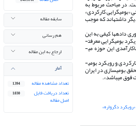
ت. در مباحث مربوط به
 «بومی­گرایی کارکردی»
کدیگر داشته­اند که موجب
سابقه مقاله
ی داده­ها کیفی به این
هم رسانی
رد بومی­گرایی معرفت­
ارآمدی این حوزه می­
ارجاع به این مقاله
رکردی و رویکرد بومی­
آمار
ق بومی­سازی در ایران
 فوق می­باشد».
تعداد مشاهده مقاله
1,394
تعداد دریافت فایل
1,030
اصل مقاله
«رویکرد دگرواره»