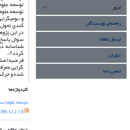
توسعه علوم
مرور
توسعه علوم 
و «بومی­گرای
راهنمای نویسندگان
کندی تحول 
در این پژوه
سوال پاسخ ده
ارسال مقاله
شناسانه در ب
گردد؟».
داوران
فرضیه اصلی م
گرایی معرف
تماس با ما
شده و حرکت 
کلیدواژه‌ها
«توسعه علوم انس
396.12.2.1.8
عنوان مقاله
sh