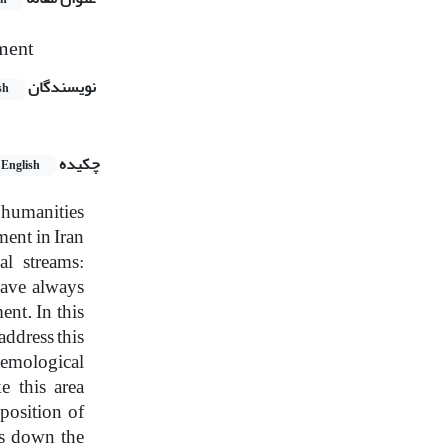
ment
نویسندگان
sh
چکیده
English
humanities
ment in Iran
al streams:
have always
nt. In this
 address this
temological
 this area
pposition of
ws down the