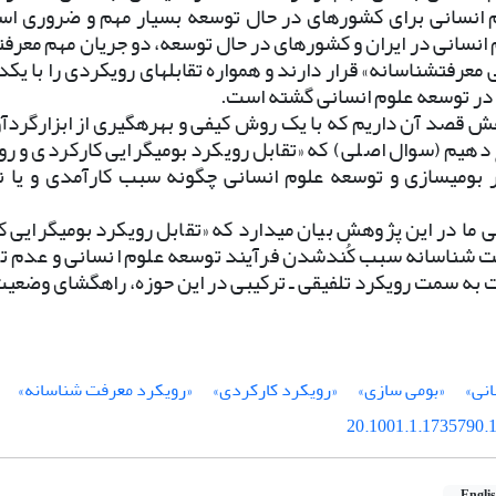
 انسانی برای کشورهای در حال توسعه بسیار مهم و ضروری اس
انسانی در ایران و کشورهای در حال توسعه، دو جریان مهم معرفتی
ی معرفت­شناسانه» قرار دارند و همواره تقابل­های رویکردی را با ی
در توسعه علوم انسانی گشته است.
ش قصد آن داریم که با یک روش کیفی و بهره­گیری از ابزارگردآور
یم (سوال اصلی) که «تقابل رویکرد بومی­گرایی کارکردی و رویک
ومی­سازی و توسعه علوم انسانی چگونه سبب کارآمدی و یا ناک
ا در این پژوهش بیان می­دارد که «تقابل رویکرد بومی­گرایی کا
ت شناسانه سبب کُندشدن فرآیند توسعه علوم انسانی و عدم تحق
به سمت رویکرد تلفیقی ـ ترکیبی در این حوزه، راهگشای وضعیت
انی»
«بومی سازی»
«رویکرد کارکردی»
«رویکرد معرفت شناسانه»
20.1001.1.1735790.1
Engli