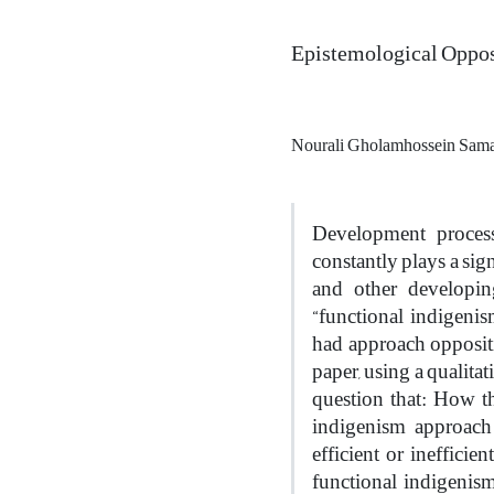
Epistemological Oppos
Nourali Gholamhossein Sam
Development process
constantly plays a sig
and other developin
“functional indigeni
had approach opposit
paper, using a qualitat
question that: How t
indigenism approach
efficient or inefficie
functional indigenis