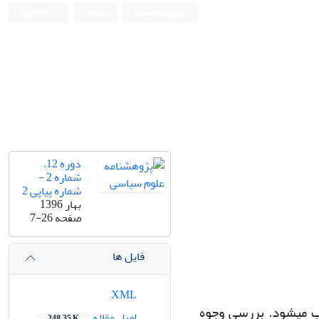
ورود به سامانه
ثبت نام
English
دوره 12،
شماره 2 -
شماره پیاپی 2
بهار 1396
صفحه
7-26
فایل ها
XML
 می­شود. بررسی وجوه
اصل مقاله
248.35 K