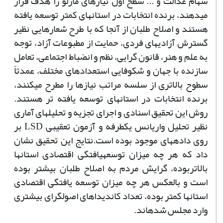
سهام عدالت و ... سطح اول نیازهای مازلو را هدف قرار
می­دهند، برنده انتخابات در استان­های کمتر توسعه یافته
هستند و اصلاح طلبان از آنجا که با طرح شعارهایی نظیر
گسترش آزادی­های فردی، حمایت از مطبوعات آزاد، توجه
به علم و هنر، قانون گرایی، نظم و انضباط اجتماعی، تعامل
سازنده با جهان و شکوفایی استعدادهای مختلف، عمدتاً
سطوح بالاتری از سلسه مراتب نیازها را مطرح می­کنند،
برنده انتخابات در استان­های توسعه یافته تر هستند.
روش این تحقیق اسنادی و اجرای تجزیه و تحلیل­های آماری
نظیر تحلیل واریانس یکطرفه و آزمون تعقیبی
LSD
بر
روی داده­های موجود بوده است.نتایج این تحقیق نشان
داد که هر چه میزان توسعه­یافتگی اقتصادی استان­ها
بالاتربوده، گرایش مردم به اصلاح طلبان بیشتر بوده
است و بالعکس هر چه میزان توسعه یافتگی اقتصادی
استان­ها کمتر بوده، تعداد کاندیداهای اصول­گرای بیشتری
وارد مجلس شده­اند.