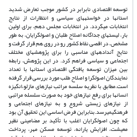
توسعه اقتصادی نابرابر در کشور موجب تعارض شدید
استان­ها در خواسته­های سیاسی و انتظارات از نتایج
انتخابات می­گردد. در انتخابات مجلس دهم، برای اولین
بار، لیست­های جداگانه اصلاح طلبان و اصولگرایان، به طور
مشخص، در اقصی نقاط کشور رو در روی هم قرار گرفت و
نتایج آنداده­های مناسبی را برای پژوهش­های مختلف
اجتماعی و سیاسی فراهم کرد. در این پژوهش، رابطه
بین میزان توسعه یافتگی اقتصادی استان­ها با تعداد
نمایندگان اصول­گرا و اصلاح طلب مورد بررسی قرار گرفته
است.مطابق با نظریه سلسه مراتب نیازهای مازلو،انگیزه
انسان­ها برای رفع نیازهای خود به صورت سلسله مراتبی
از نیازهای زیستی شروع و به نیازهای اجتماعی و
فرهنگیمی­رسد.بنابراین فرض اساسی این تحقیق آن بود
که چون اصول­گرایان اغلب با تأکید بر مضامینی نظیر
معیشت، افزایش یارانه، توسعه مسکن مهر، پرداخت