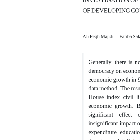
INVESTIGATION OF
OF DEVELOPING C
Ali Feqh Majidi
Fariba Sa
Generally, there is 
democracy on economi
economic growth in 9
data method. The resu
House index, civil li
economic growth. Bu
significant effec
insignificant impact
expenditure, educati