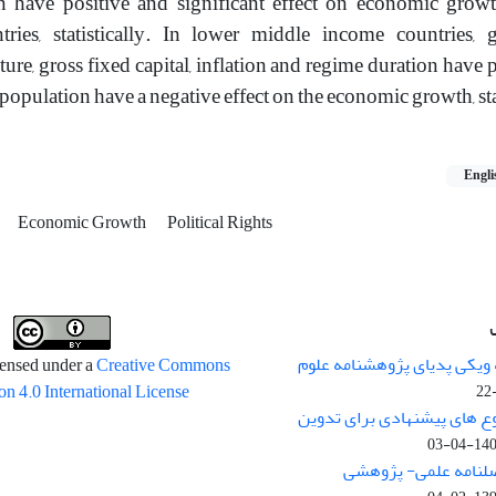
on have positive and significant effect on economic grow
ries, statistically. In lower middle income countries,
e, gross fixed capital, inflation and regime duration have 
 population have a negative effect on the economic growth, sta
Engli
Economic Growth
Political Rights
 ویکی پدیای پژوهشنامه علوم
censed under a
Creative Commons
on 4.0 International License
وع های پیشنهادی برای تدوین
1400-04
صلنامه علمی- پژوهشی