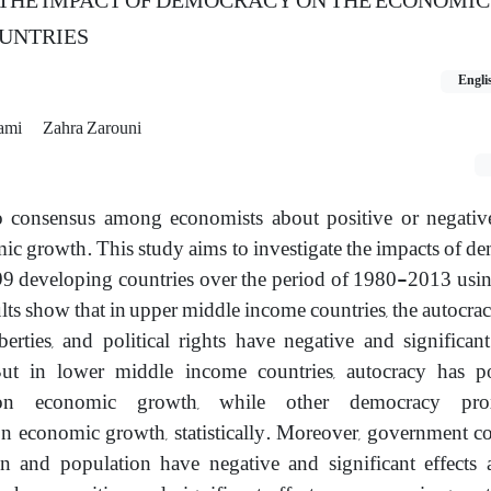
 THE IMPACT OF DEMOCRACY ON THE ECONOMI
OUNTRIES
Engli
lami
Zahra Zarouni
no consensus among economists about positive or negative
c growth. This study aims to investigate the impacts of d
9 developing countries over the period of 1980-2013 usin
lts show that in upper middle income countries, the autocra
berties, and political rights have negative and significant
t in lower middle income countries, autocracy has po
t on economic growth, while other democracy pro
 on economic growth, statistically. Moreover, government 
on and population have negative and significant effects