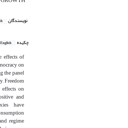
C GROWTH
نویسندگان
sh
چکیده
English
 effects of
emocracy on
g the panel
cy, Freedom
 effects on
sitive and
xies have
consumption
 and regime