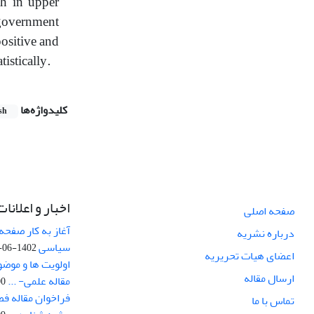
th in upper
 government
positive and
tistically.
کلیدواژه‌ها
sh
اخبار و اعلانات
صفحه اصلی
آغاز به کار صفحه
درباره نشریه
سیاسی
1402-06-22
اعضای هیات تحریریه
اولویت ها و موض
ارسال مقاله
مقاله علمی- ...
-03
فراخوان مقاله ف
تماس با ما