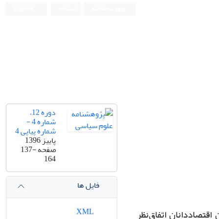
ورود به سامانه
ثبت نام
English
دوره 12،
شماره 4 -
شماره پیاپی 4
پاییز 1396
صفحه
137-
164
فایل ها
XML
اقتصاددانان اتفاق‌نظر