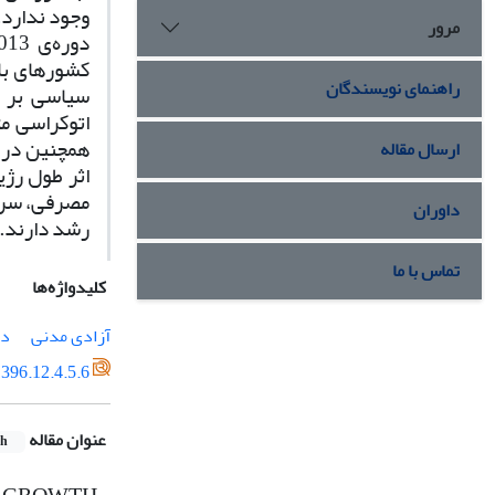
مرور
کشورهای با 
راهنمای نویسندگان
سیاسی بر ر
اتوکراسی مث
همچنین در ک
ارسال مقاله
اثر طول رژی
مصرفی، سرما
داوران
رشد دارند.
تماس با ما
کلیدواژه‌ها
آزادی مدنی
دم
396.12.4.5.6
عنوان مقاله
sh