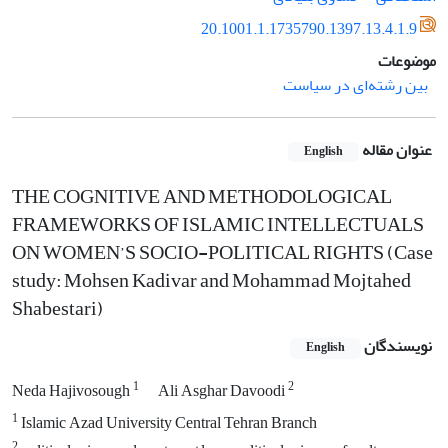
20.1001.1.1735790.1397.13.4.1.9
موضوعات
بین رشته‌ای در سیاست
عنوان مقاله
English
THE COGNITIVE AND METHODOLOGICAL
FRAMEWORKS OF ISLAMIC INTELLECTUALS
ON WOMEN’S SOCIO-POLITICAL RIGHTS (Case
study: Mohsen Kadivar and Mohammad Mojtahed
Shabestari)
نویسندگان
English
1
2
Neda Hajivosough
Ali Asghar Davoodi
1
Islamic Azad University Central Tehran Branch
2