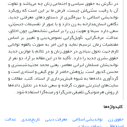
در نگرش به حقوق سیاسی و اجتماعی زنان چه می‌باشد و تفاوت
آن با رقیب سنّتی‌ا‌ش چیست. فرض ما بر این است که رویکرد
نواندیشی اسلامی با بهره‌گیری از دستاوردهای معرفتی جدید،
نگاهی انسان‌مدارانه به زن دارد و با عبور از تقسیمات جنسیّتی،
سعی دارد سیما و هویت زن را بر اساس نشانه‌هایی چون اخلاق،
عدالت، عرف‌گرایی، تأویل‌گرایی نصوص‌دینی و تغییر بر اساس
مقتضیات زمان ترسیم نماید و این امر به صورت بالقوه توانایی
لازم جهت تحول بنیادی در حقوق زنان و در تلائم با موازین جدید
حقوق بشری جدید را دارد. تأکید ما در این مقاله بر آراء دو نفر از
نواندیشان مسلمان ایرانی معاصر، یعنی محمد مجتهدشبستری و
محسن کدیور است. پژوهش حاضر از نوع کیفی و اسنادی است و
گردآوری داده‌ها به شیوه فیش‌برداری از اسناد، کتب، مقالات و
سایت‌های اینترنتی صورت گرفته و سعی شده در تحلیل داده‌ها
از روش هرمنوتیکی تلفیقی متن‌گرا و زمینه‌گرا استفاده شود.
کلیدواژه‌ها
حقوق زن
نواندیشی اسلامی
معرفت دینی
تاریخ‌مندی
عدالت
استحقاقی
تساوی بنیادی