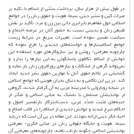
در طول بیش از هزار سال، برداشت سنّتی از اسلام با تکیه بر
میراث کهن و سِتَبر دینی، سیما، هویت و حقوق زنان را در جوامع
اسلامی حول مفاهیم نابرابری ذاتی بین زن و مرد، تأکید بر نقش
طبیعی زنان و بدبینی نسبت به حضور آنان در عرصه اجتماع و
سیاست تفسیر نموده است. تغییرات سریع در شرایط زیست
جوامع اسلامینیازها و خواسته‌های جدیدی را طرح نموده که
چارچوبه معرفتی- روشی و نیز سازوکارهای مورد استفاده این
خوانش از اسلام، تکافوی پاسخگوئی به این نیازها را ندارد و
نمی‌تواند گِرهی از مشکلات و نیازهای روزافزون زنان باز نماید و
گشایشی در تلائم حقوق آنان با موازین حقوق بشر جدید ایجاد
کند. در پی این ناکامی و به دنبال بحران هویتی که جوامع اسلامی
در نتیجه رویاروئی با مدرنیته غربی به آن گرفتار شدند، گروهی
از نواندیشان مسلمان با تمسّک به مبانی اسلامی و متأثر از
جنبه‌های مثبت تجدّد غربی، دست‌اندرکار بازتفسیر اصول و
احکام شرع شدند و خوانش جدیدی از اسلام را در قالب اصلاح و
احیاء فکر دینی ارائه نمودند. این مقاله در پی آن است که دریابد
سیما، هویت و جایگاه حقوقی زنان در مبانی فکری- معرفتی
نواندیشی اسلامی چگونه بازتاب یافته، چارچوبه‌های معرفتی آن