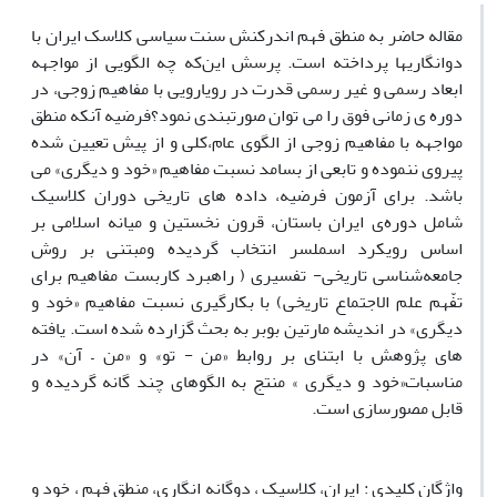
مقاله حاضر به منطق فهم اندرکنش سنت سیاسی کلاسک ایران با
دوانگاریها پرداخته است. پرسش این‌که چه الگویی از مواجهه
ابعاد رسمی و غیر رسمی قدرت در رویارویی با مفاهیم زوجی، در
دوره ی زمانی فوق را می توان صورتبندی نمود؟فرضیه آنکه منطق
مواجهه با مفاهیم زوجی از الگوی عام،کلی و از پیش تعیین شده
پیروی ننموده و تابعی از بسامد نسبت مفاهیم «خود و دیگری» می
باشد. برای آزمون فرضیه، داده های تاریخی دوران کلاسیک
شامل دوره‌ی ایران باستان، قرون نخستین و میانه اسلامی بر
اساس رویکرد اسملسر انتخاب گردیده ومبتنی بر روش
جامعه‌شناسی تاریخی- تفسیری ( راهبرد کاربست مفاهیم برای
تفّهم علم الاجتماع تاریخی) با بکارگیری نسبت مفاهیم «خود و
دیگری» در اندیشه مارتین بوبر به بحث گزارده شده است. یافته
های پژوهش با ابتنای بر روابط «من - تو» و «من – آن» در
مناسبات«خود و دیگری » منتج به الگوهای چند گانه گردیده و
قابل مصورسازی است.
واژگان کلیدی : ایران، کلاسیک ، دوگانه انگاری، منطق فهم ، خود و