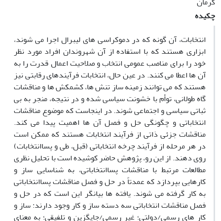
کرمان
چکیده
انتخابات، آن گونه که در دموکراسی های لیبرال اجرا می شوند،
ابزاری هستند که با استفاده از آن شهروندان افراد مورد نظر
خود را برای مناصب عمومی انتخاب و صلاحیت اعمال قدرت را به
آن ها اعطا می کنند. در عین حال، انتخابات فرآیندهای رقابتی نیز
هستند که می توانند زمینه ساز تنش ها، کشمکش ها و مناقشات
گاه طولانی، توأم با خشونت سیاسی شده و در نتیجه، منجر به بی
ثباتی سیاسی و اجتماعی شوند. در اینجاست که موضوع مناقشات
انتخاباتی و چگونگی حل و فصل آن ها اهمیت پیدا می کند.
مناقشات جزئی ذاتی از فرآیند انتخابات هستند که ممکن است
در هر مرحله از فرآیند چرخه انتخاباتی (قبل، طی و پساانتخابات)
روی دهند. از این رو، پژوهش حاضر کوشیده است با تحلیل نظری
مطالعات مرتبط با مناقشات پساانتخاباتی، به شناسایی ساز و
کارهایی بپردازد که عمدتاً در حل و فصل مناقشات پساانتخاباتی
به کار گرفته می شوند. یافته ها بیانگر این است که در حل و
فصل مناقشات انتخاباتی سه دسته ساز و کار وجود دارند: ساز و
کار های رسمی/دولتی؛ غیر رسمی/جایگزین و تلفیقی؛ به معنای