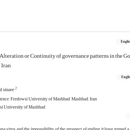
Engli
lteration or Continuity of governance patterns in the G
 Iran
Engli
2
d sinaee
cience, Ferdowsi University of Mashhad, Mashhad, Iran
si University of Mashhad
ona virus and the impossibility of the prospect of ending it have turned a