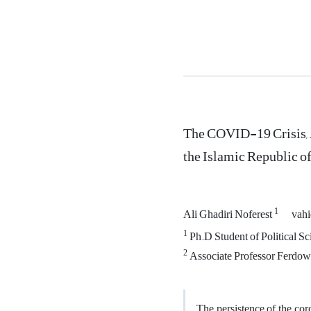
The COVID-19 Crisis, A
the Islamic Republic of
1
Ali Ghadiri Noferest
vahi
1
Ph.D Student of Political S
2
Associate Professor Ferdow
The persistence of the cor