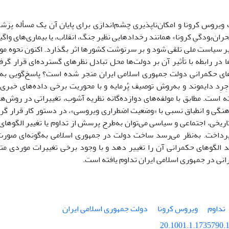
 ویروس کرونا و امکان‌ناپذیری چشم‌اندازی برای پایان آن یک مسأله پزشک
ران‌بودگیِ کرونا» همانند رخدادهایی نظیر جنگ، انقلاب، یا بیماری‌های واگیر
 سیاست ملی تلقی شود و بر سرنوشت کشورها اثر بگذارد. اکنون نحوه مواج
ا در رابطه با تأثیر آن بر دولت‌ها محل تبادل نظرهای گسترده‌ای قرار گرفت
وهای حکمرانی دولت جمهوری اسلامی ایران منجر شده است؟ پاسخ‌گویی به‌ا
ِرِد دایموند و به‌روش توصیف پُرمایه و با محوریت برخی داده‌های خبری،
 است. مطابق با مولفه‌های دوازده‌گانه نظریه آشوب، تغییراتی در روش‌ه
نگی و انطباق نسبی با «وضعیت اضطراری ویروسی»، در دستور کار قرار گرفت
ریخی، اجتماعی و سیاسی می‌توان به‌طرح پرسش از تداوم یا تغییر الگوهای ح
پرداخت. به‌نظر می‌رسد ساخت دولت در جمهوری اسلامی به‌گونه‌ای صور
ند الگوهای حکمرانی آن را تغییر دهد و با وجود برخی تغییرات موردی مت
نی در جمهوری اسلامی ایران تداوم یافته است.
تداوم
ویروس کرونا
دولت جمهوری اسلامی ایران
20.1001.1.1735790.1