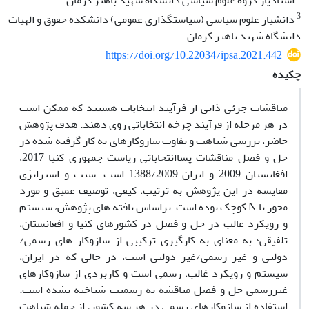
استادیار گروه علوم سیاسی دانشگاه شهید باهنر کرمان
3
دانشیار علوم سیاسی (سیاستگذاری عمومی) دانشکده حقوق و الهیات
دانشگاه شهید باهنر کرمان
https://doi.org/10.22034/ipsa.2021.442
چکیده
مناقشات جزئی ذاتی از فرآیند انتخابات هستند که ممکن است
در هر مرحله از فرآیند چرخه انتخاباتی روی دهند. هدف پژوهش
حاضر، بررسی شباهت و تفاوت سازوکارهای به کار گرفته شده در
حل و فصل مناقشات پساانتخاباتی ریاست جمهوری کنیا 2017،
افغانستان 2009 و ایران 1388/2009 است. سنت و استراتژی
مقایسه در این پژوهش به ترتیب، کیفی، توصیف عمیق و مورد
محور با N کوچک بوده است. براساس یافته های پژوهش، سیستم
و رویکرد غالب در حل و فصل در کشورهای کنیا و افغانستان،
تلفیقی؛ به معنای به کارگیری ترکیبی از سازوکار های رسمی/
دولتی و غیر رسمی/غیر دولتی است، در حالی که در ایران،
سیستم و رویکرد غالب، رسمی است و کاربردی از سازوکارهای
غیررسمی حل و فصل مناقشه به رسمیت شناخته نشده است.
استفاده از سازوکارهای رسمی در هر سه کشور، از جمله شباهت