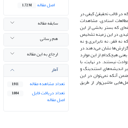
اصل مقاله
1.72 M
نْ هدفِ این پژوهش بوده که در قالب تحقیقیْ کیفی در
مطالعات اسنادی، مشاهدات
سابقه مقاله
قه‌ای که بستر بخشی از این
 کلیدی در این زمینه تشخیص
هم رسانی
ه نه فقر، نه نابرابری و نه
ْ گزارش‌ها نشان می‌دهند در
ارجاع به این مقاله
 یعنی هیچکدام از این موارد
حوادث نیستند. در نهایت، با
ل این وقایع را بر اندیشه‌های استندینگ و
آمار
ضمن آنکه نمی‌توان در این
‌هایی ماشین‌وار از طریق
تعداد مشاهده مقاله
1,911
تعداد دریافت فایل
1,084
اصل مقاله