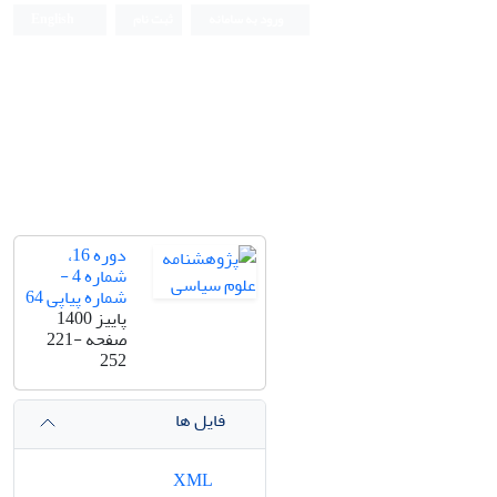
ورود به سامانه
ثبت نام
English
دوره 16،
شماره 4 -
شماره پیاپی 64
پاییز 1400
صفحه
221-
252
فایل ها
XML