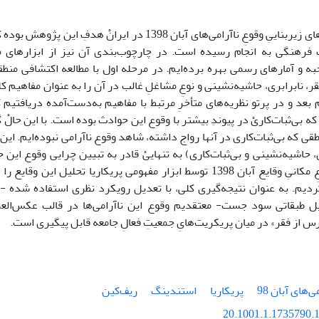
فهم سازوکارهای زیربناییِ وقوعِ ناآرامی‌های آبان 1398 در ایرا
فرهنگی به انجام رسیده است. در چارچوب‌بندی آن نیز از ابزارهای 
ه و آمارهای رسمی بهره برده‌ایم. در مرحله اول با مطالعه اکتشافی منط
قر، نابرابری، حاشیه‌نشینی و نوعِ مشاغلِ غالب در آن را به عنوان مفاهیم
 بعد و در پرتو نظریه‌های متأخرِ مرتبط با مفاهیم به‌دست‌آمده دریافتیم ک
که بی‌ثبات‌کاریْ در پیوندِ بیشتر با وقوع این حوادث بوده است. با این حال
طقی که بی‌ثبات‌کاری در آنها رواج داشته، شاهد وقوع ناآرامی نبوده‌ایم. این
ی، حاشیه‌نشینی و بی‌ثبات‌کاری) به تنهاییْ قادر به تبیین چرایی وقوع این 
پشتیبانیِ تنوعِ مکانیِ وقایع آبان 1398 توسط ابزار مفهومی پریکاریا تحلی
کردیم. به عنوان نتیجه‌گیری کلی، با تعدیل رویکرد نظری استفاده شده -
یل طبقاتی سود جست- معتقدیم وقوع این ناآرامی‌ها در قالب عکس‌العمل
س از فقر» در میان پریکریت‌هایِ جمعیتِ فعالِ جامعه قابل پیگیری است.
ی‌های آبان 98
پریکاریا
استندینگ
ریف‌کین
20.1001.1.1735790.1