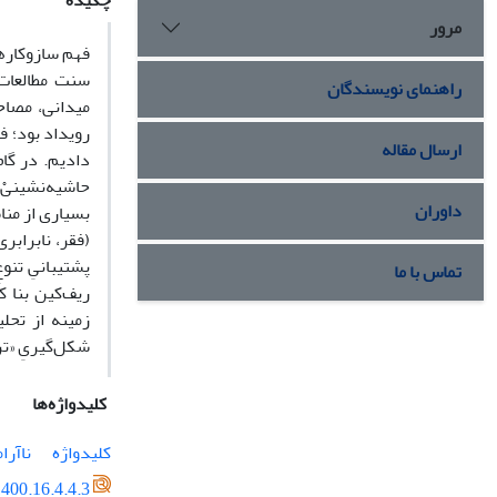
چکیده
مرور
سنت مطالعات 
راهنمای نویسندگان
میدانی، مصاحب
رویداد بود؛ ف
ارسال مقاله
دادیم. در گام
حاشیه‌نشینیْ 
داوران
بسیاری از منا
(فقر، نابرابر
تماس با ما
ریف‌کین بنا 
زمینه از تحل
شکل‌گیریِ «تر
کلیدواژه‌ها
کلیدواژه
ناآرام
400.16.4.4.3