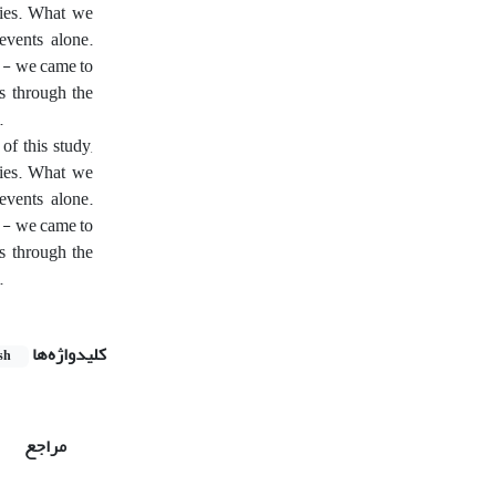
udies. What we
 events alone.
t - we came to
ns through the
.
f this study,
udies. What we
 events alone.
t - we came to
ns through the
.
کلیدواژه‌ها
sh
مراجع