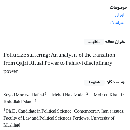
موضوعات
ایران
سیاست
عنوان مقاله
English
Politicize suffering: An analysis of the transition
from Qajri Ritual Power to Pahlavi disciplinary
power
نویسندگان
English
1
2
3
Seyed Morteza Hafezi
Mehdi Najafzadeh
Mohsen Khalili
4
Rohollah Eslami
1
Ph.D. Candidate in Political Science (Contemporary Iran’s issues),
Faculty of Law and Political Sciences, Ferdowsi University of
Mashhad