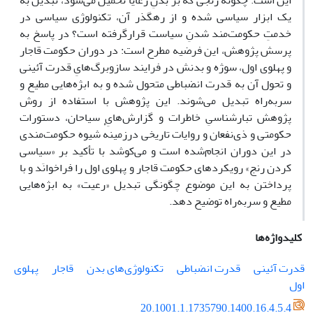
این است: چگونه رنجی که بر بدنِ رعایا تحمیل می‌شود، تبدیل به
یک ابزار سیاسی شده و از رهگذر آن، تکنولوژی سیاسی در
خدمتِ حکومت‌مند شدنِ سیاست قرارگرفته است؟ در پاسخ به
پرسش پژوهش، این فرضیه مطرح است: در دوران حکومت قاجار
و پهلوی اول، سوژه و بدنش در فرایند سازوبرگ‌هایِ قدرت آئینی
و تحول آن به قدرت انضباطی متحول شده و به ابژه‌هایی مطیع و
سربه‌راه تبدیل می‌شوند. این پژوهش با استفاده از روش
پژوهش تبارشناسیِ خاطرات و گزارش‌هایِ سیاحان، دستورات
حکومتی و ذی‌نفعان و روایات تاریخی درزمینهٔ شیوه حکومت‌مندی
در این دوران انجام‌شده است و می‌کوشد با تأکید بر «سیاسی
کردن رنج» رویکردهای حکومت قاجار و پهلوی اول را فراخوانَد و با
پرداختن به این موضوع چگونگی تبدیل «رعیت» به ابژه‌هایی
مطیع و سربه‌راه توضیح دهد.
کلیدواژه‌ها
قدرت آئینی
قدرت انضباطی
تکنولوژی‌های بدن
قاجار
پهلوی
اول
20.1001.1.1735790.1400.16.4.5.4