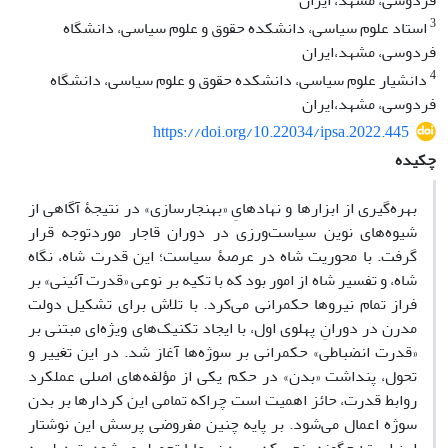
فردوسی،‌ مشهد،‌ ایران
3
استاد علوم سیاسی،‌ دانشکده حقوق و علوم سیاسی،‌ دانشگاه
فردوسی،‌ مشهد،‌ایران
4
دانشیار علوم سیاسی،‌ دانشکده حقوق و علوم سیاسی،‌ دانشگاه
فردوسی،‌ مشهد،‌ایران
https://doi.org/10.22034/ipsa.2022.445
چکیده
بهره‌گیری از ابزارها و نهادهایِ «بهنجارسازی» در نتیجۀ آگاهی از
شیوه‌های نوین سیاست‌ورزی در دوران قاجار موردتوجه قرار
گرفت. با محوریت شاه در عرصۀ سیاست؛ این قدرت شاه، نگاه
شاه، و تفسیر شاه از امور بود که با تکیه بر نوعی «قدرت آئینی» بر
فراز تمام نیروها حکمرانی می‌کرد. با تلاش برای تشکیل دولت
مدرن در دورانِ پهلوی اول، با ایجاد تکنیک‌های ویژه‌ای مبتنی بر
«قدرت انضباطی» حکمرانی بر سوژه‌ها آغاز شد. در این تغییر و
تحول، پنداشت «بدن» در حکم یکی از مؤلفه‌های اصلی عملکرد
روابط قدرت، حائز اهمیت است چراکه تمامی این کردارها بر بدن
سوژه اعمال می‌شود. بر پایه چنین مفروضی پرسش این نوشتار