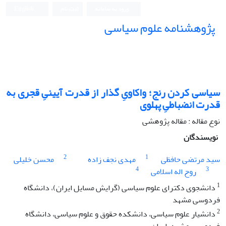
ورود به سامانه
ثبت نام
English
پژوهشنامه علوم سیاسی
سیاسی کردن رنج؛ واکاویِ گذار از قدرت آیینیِ قجری به
قدرت انضباطیِ پهلوی
نوع مقاله : مقاله پژوهشی
نویسندگان
2
1
سید مرتضی حافظی
مهدی نجف زاده
محسن خلیلی
4
3
روح اله اسلامی
1
دانشجوی دکترای علوم سیاسی (گرایش مسایل ایران)، دانشگاه
فردوسی مشهد
2
دانشیار علوم سیاسی،‌ دانشکده حقوق و علوم سیاسی،‌ دانشگاه