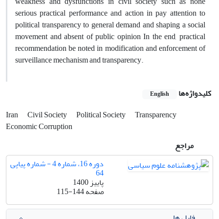
weakness and dysfunctions in civil society such as none
serious practical performance and action in pay attention to
political transparency to general demand and shaping a social
movement and absent of public opinion In the end, practical
recommendation be noted in modification and enforcement of
surveillance mechanism and transparency.
کلیدواژه‌ها
English
Iran
Civil Society
Political Society
Transparency
Economic Corruption
مراجع
دوره 16، شماره 4 - شماره پیاپی
64
پاییز 1400
صفحه
115-144
فایل ها