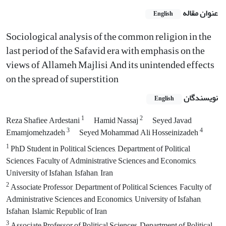
عنوان مقاله
English
Sociological analysis of the common religion in the
last period of the Safavid era with emphasis on the
views of Allameh Majlisi And its unintended effects
on the spread of superstition
نویسندگان
English
1
2
Reza Shafiee Ardestani
Hamid Nassaj
Seyed Javad
3
4
Emamjomehzadeh
Seyed Mohammad Ali Hosseinizadeh
1
PhD Student in Political Sciences, Department of Political
Sciences, Faculty of Administrative Sciences and Economics,
University of Isfahan, Isfahan, Iran
2
Associate Professor, Department of Political Sciences, Faculty of
Administrative Sciences and Economics, University of Isfahan,
Isfahan, Islamic Republic of Iran
3
Associate Professor of Political Sciences, Department of Political