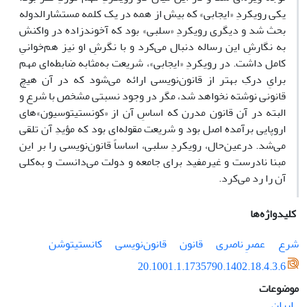
یکی رویکردِ «ایجابی» که بیش از همه در یک کلمه مستشارالدوله
بحث شد و دیگری رویکردِ «سلبی» بود که آخوندزاده در واکنش
به نگارشِ این رساله دنبال می‌کرد و با نگرشِ او نیز هم‌خوانیِ
کامل داشت. در رویکردِ «ایجابی»، شریعت به‌مثابه ضابطه‌ای مهم
برایِ درکِ بهتر از قانون‌نویسی ارائه می‌شود که در آن هیچ
قانونی نوشته نخواهد شد، مگر در وجود نسبتی مشخص با شرع و
البته در آن قانون مدرن که اساسِ آن از «کونستیتوسیون»های
اروپایی برآمده اصل بود و شریعت مقوله‌ای بود که مؤیدِ آن تلقی
می‌شد. درعین‌حال، رویکردِ سلبی، اساساً قانون‌نویسی را بر این
مبنا نادرست و غیرمفید برای جامعه و دولت می‌دانست و به‌کلی
آن را رد می‌کرد.
کلیدواژه‌ها
شرع
عصرِ ناصری
قانون
قانون‌نویسی
کانستیتوشن
20.1001.1.1735790.1402.18.4.3.6
موضوعات
ایران