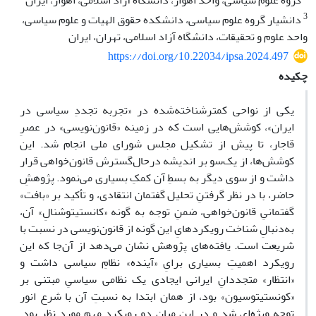
گروه علوم سیاسی، واحد اهواز، دانشگاه آزاد اسلامی، اهواز، ایران
3
دانشیار گروه علوم سیاسی، دانشکده حقوق الهیات و علوم سیاسی،
واحد علوم و تحقیقات، دانشگاه آزاد اسلامی، تهران، ایران
https://doi.org/10.22034/ipsa.2024.497
چکیده
یکی از نواحی کمترشناخته‌شده در «تجربه تجددِ سیاسی در
ایران»، کوشش‌هایی است که در زمینه «قانون‌نویسی» در عصرِ
قاجار، تا پیش از تشکیل مجلس شورای ملی انجام شد. این
کوشش‌ها، از یک‌سو بر اندیشه درحال‌گسترش قانون‌خواهی قرار
داشت و از سوی دیگر به بسطِ آن کمکِ بسیاری می‌نمود. پژوهشِ
حاضر، با در نظر گرفتنِ تحلیل گفتمان انتقادی، و تأکید بر «بافت»
گفتمانیِ قانون‌خواهی، ضمنِ توجه به گونه «کانستیتوشنالِ» آن،
به‌دنبالِ شناخت رویکردهایِ این گونه از قانون‌نویسی در نسبت با
شریعت است. یافته‌های پژوهش نشان می‌دهد از آن‌جا که این
رویکرد اهمیتِ بسیاری برایِ «آینده» نظامِ سیاسی داشت و
«انتظار» متجددانِ ایرانی ایجادی یک نظامی سیاسیِ مبتنی بر
«کونستیتوسیون» بود، از همان ابتدا به نسبتِ آن با شرع انور
توجه ویژه‌ای شد و در این میان دو رویکردِ مهم موردِ نظر بود.