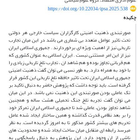
علوم اداری اقتصاد، گروه علوم سیاسی
https://doi.org/10.22034/ipsa.2025.538
چکیده
صورتبندی ذهنیت امنیتی کارگزاران سیاست خارجی هر دولتی
تحت تاثیر عوامل متعدد بی شماری می باشد در این میان تجارب
تاریخی نیز از اهمیت ویژه ای برخوردارند . جمهوری اسلامی ایران
نیز از این امر مستثنی نیست . ایران اسلامی به عنوان کشوری که
هم قربانی تجاوز بوده و هم شاهد ان ، تجارب تلخ تاریخی زیادی را
با خود به همراه دارد. به طور نسبی می توان گفت ذهنیت امنیتی
جمهوری اسلامی ایران تحت تاثیر حافظه تلخ تاریخی این کشور قرار
گرفته است. باید توجه داشت که پژوهش حاضر به دنبال تاکید بر
تک عاملی بودن صورتبندی این ذهنیت نمی باشد. در این میان
می توان گفت تجربه تلخ جنگ تحمیلی هشت ساله و همچنین
شاهد تجاوز بودن، عاملی شد تا جمهوری اسلامی ایران تمرکز خود
را بر بعد نظامی قدرت گذاشته و همین ساختار ایجاد شده عامل
تحریم های بیشتر کشور مذکور تا به امروز گردیده است. به نظر
میرسد رابطه ای متقابل میان ساخت ایجاد شده و محدودیت های
ناشی از ان وجود دارد. این پژوهش به دنبال پاسخگویی به