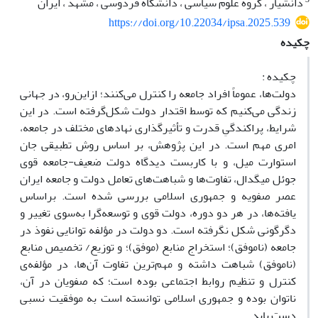
دانشیار ، گروه علوم سیاسی ، دانشگاه فردوسی ، مشهد ، ایران
https://doi.org/10.22034/ipsa.2025.539
چکیده
چکیده :
دولت‌ها، عموماً افراد جامعه را کنترل می‌کنند؛ ازاین‌رو، در جهانی
زندگی می‌کنیم که توسط اقتدار دولت شکل‌گرفته است. در این
شرایط، پراکندگیِ قدرت و تأثیرگذاری نهادهای مختلف در جامعه،
امری مهم است. در این پژوهش، بر اساس روش تطبیقی جان
استوارت میل، و با کاربست دیدگاه دولت ضعیف-جامعه قوی
جوئل میگدال، تفاوت‌ها و شباهت‌های تعامل دولت و جامعه ایران
عصر صفویه و جمهوری اسلامی بررسی شده است. براساس
یافته‌ها، در هر دو دوره، دولت قوی و توسعه‌گرا به‌سوی تغییر و
دگرگونی شکل نگرفته است. دو دولت در مؤلفه توانایی نفوذ در
جامعه (ناموفق)؛ استخراج منابع (موفق)؛ و توزیع/ تخصیص منابع
(ناموفق) شباهت داشته و مهم‌ترین تفاوت آن‌ها، در مؤلفه‌ی
کنترل و تنظیم روابط اجتماعی بوده است؛ که صفویان در آن،
ناتوان بوده و جمهوری اسلامی توانسته است به موفقیت نسبی
دست یابد.