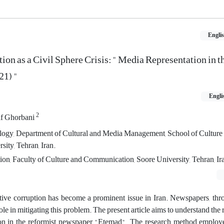
Engli
ion as a Civil Sphere Crisis: " Media Representation in 
1) "
Engli
2
f Ghorbani
ology, Department of Cultural and Media Management, School of Culture
ity, Tehran, Iran.
n, Faculty of Culture and Communication, Soore University, Tehran, Ir
ative corruption has become a prominent issue in Iran. Newspapers, thr
role in mitigating this problem. The present article aims to understand the
ion in the reformist newspaper "Etemad". The research method employe