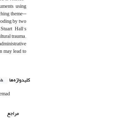
cuments using
rching theme—
 coding by two
Stuart Hall's
ltural trauma.
administrative
on may lead to
کلیدواژه‌ها
sh
emad
مراجع