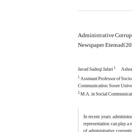
Administrative Corrupt
Newspaper Etemad(202
1
Javad Sadeqi Jafari
Ashra
1
Assistant Professor of Soci
Communication, Soore Univers
2
M.A. in Social Communicatio
In recent years, administr
representation, can play a 
of administrative corrupt