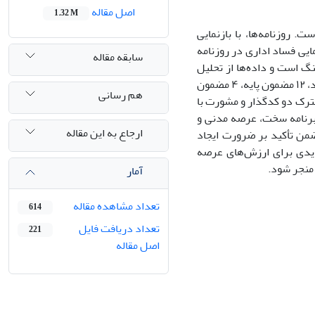
اصل مقاله
1.32 M
 روزنامه‌ها، با بازنمایی
ایی فساد اداری در روزنامه
سابقه مقاله
گ است و داده‌ها از تحلیل
۲۶ سند منتخب با استفاده از نرم‌افزار MAXQDA22 استخراج شده‌اند. در مجموع ۷۳ کد، ۱۲ مضمون پایه، ۴ مضمون
هم رسانی
شترک دو کدگذار و مشورت با
 برنامه سخت، عرصه مدنی و
ارجاع به این مقاله
ضمن تأکید بر ضرورت ایجاد
دیدی برای ارزش‌های عرصه
 منجر شود.
آمار
تعداد مشاهده مقاله
614
تعداد دریافت فایل
221
اصل مقاله