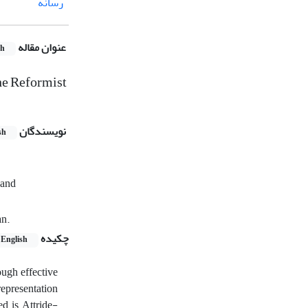
رسانه
عنوان مقاله
sh
the Reformist
نویسندگان
sh
 and
an.
چکیده
English
ough effective
 representation
d is Attride-