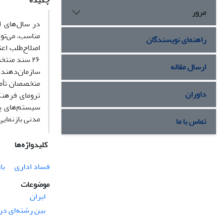
چکیده
مرور
در سال‌های ا
مناسب، می‌توا
راهنمای نویسندگان
اصلاح‌طلب اع
ارسال مقاله
سازمان‌دهنده 
متخصصان تأمی
داوران
ترومای فرهنگ
سیستم‌های پی
مدنی بازنمایی
تماس با ما
کلیدواژه‌ها
فساد اداری
با
موضوعات
ایران
بین رشته‌ای د