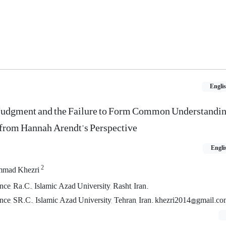
Engli
l Judgment and the Failure to Form Common Understandin
 from Hannah Arendt's Perspective
Engli
2
mad Khezri
ce, Ra.C., Islamic Azad University, Rasht, Iran.
ence, SR.C., Islamic Azad University, Tehran, Iran. khezri2014@gmail.c