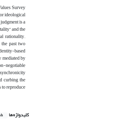
Values Survey
 or ideological
l judgment is a
ality” and the
 rationality.
r the past two
identity-based
ly mediated by
non-negotiable
 synchronicity
nd curbing the
es to reproduce
کلیدواژه‌ها
sh