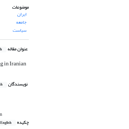
موضوعات
ایران
جامعه
سیاست
عنوان مقاله
sh
g in Iranian
نویسندگان
sh
om
چکیده
English