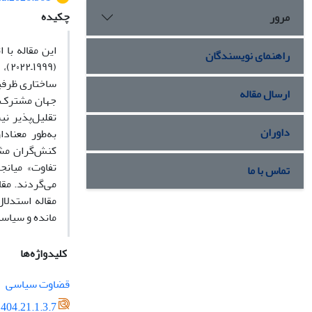
چکیده
مرور
این مقاله با
راهنمای نویسندگان
(۹۹
ساختاری ظرفیت
ارسال مقاله
جهان مشترک ا
تقلیل‌پذیر ن
داوران
به‌طور معناد
کنش‌گران مشر
تفاوت» میانج
تماس با ما
می‌گردند. مق
مقاله استدلا
مانده و سیاست
کلیدواژه‌ها
قضاوت سیاسی
404.21.1.3.7