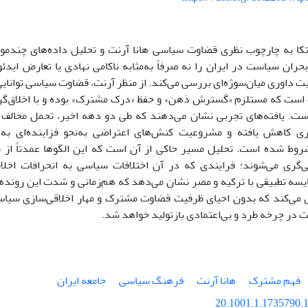
 اتکا به چارچوب نظری قضاوت سیاسی هانا آرنت و تحلیل داده‌های چندم
۱۹–۲۰۲۲)، بحران سیاست در ایران را نه صرفاً به‌مثابه ناکامی نهادی یا تعارض ای
 داوری میان‌سوژه‌ای بررسی می‌کند. از منظر آرنت، قضاوت سیاسی توانایی 
ست که مستلزم «گسترش ذهن» و حفظ «درک مشترک» بوده و با اخلاق‌گرایی
یست. یافته‌های تجربی نشان می‌دهند که طی دو دهه اخیر، تحمل مخالف و
اری کاهش یافته و مشروعیت کنش‌های اعتراضی به‌نحو فزاینده‌ای به
وط شده است. تحلیل مسیر حاکی از آن است که این الگوها عمدتاً از طر
ی‌گری می‌شوند؛ فرایندی که در آن اختلافات سیاسی به انحرافات اخلاق
ایسه تطبیقی با ترکیه و مصر نشان می‌دهد که هم‌زمانی و شدت این روندها
ل می‌کند که بدون احیای ظرفیت قضاوت مشترک و مهار اخلاقی‌سازی سیاست
 در چرخه طرد و بی‌اعتمادی بازتولید خواهد شد.
فهم مشترک
هانا آرنت
فرهنگ سیاسی
جامعه ایران
20.1001.1.1735790.1