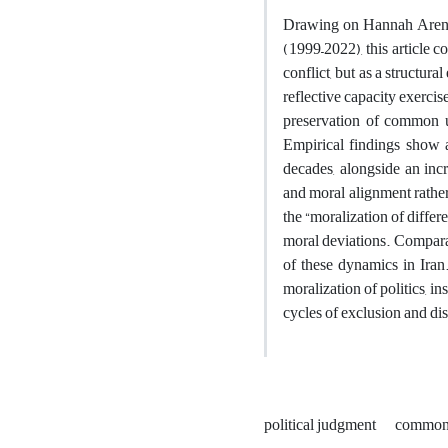
Drawing on Hannah Arendt
(1999–2022), this article co
conflict, but as a structura
reflective capacity exerci
preservation of common un
Empirical findings show a 
decades, alongside an incr
and moral alignment rather 
the “moralization of diffe
moral deviations. Comparat
of these dynamics in Iran.
moralization of politics, in
cycles of exclusion and dis
political judgment
common 