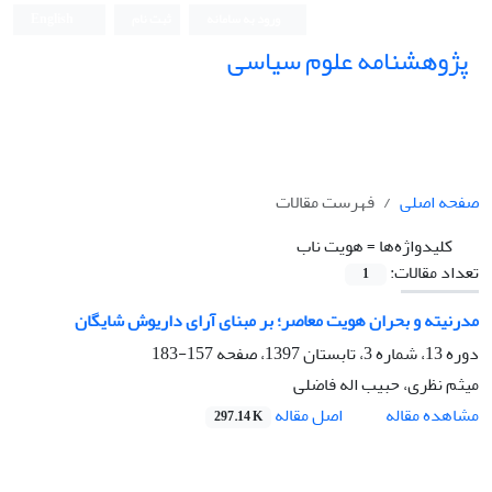
ورود به سامانه
ثبت نام
English
پژوهشنامه علوم سیاسی
صفحه اصلی
فهرست مقالات
کلیدواژه‌ها =
هویت ناب
تعداد مقالات:
1
مدرنیته و بحران هویت معاصر؛ بر مبنای آرای داریوش شایگان
دوره 13، شماره 3، تابستان 1397، صفحه
157-183
میثم نظری، حبیب اله فاضلی
اصل مقاله
مشاهده مقاله
297.14 K