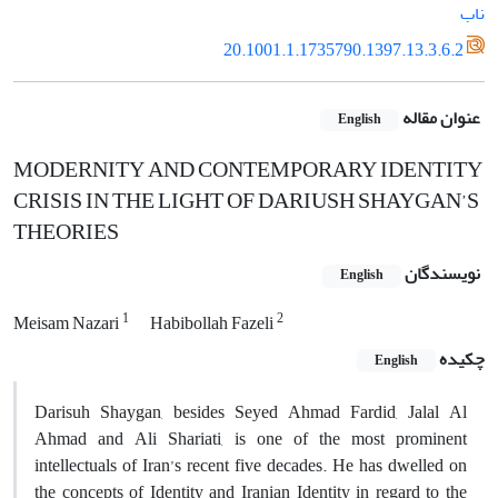
ناب
20.1001.1.1735790.1397.13.3.6.2
عنوان مقاله
English
MODERNITY AND CONTEMPORARY IDENTITY
CRISIS IN THE LIGHT OF DARIUSH SHAYGAN’S
THEORIES
نویسندگان
English
1
2
Meisam Nazari
Habibollah Fazeli
چکیده
English
Darisuh Shaygan, besides Seyed Ahmad Fardid, Jalal Al
Ahmad and Ali Shariati, is one of the most prominent
intellectuals of Iran’s recent five decades. He has dwelled on
the concepts of Identity and Iranian Identity in regard to the