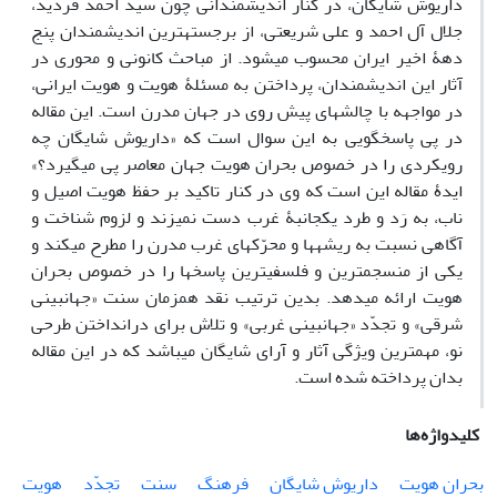
داریوش شایگان، در کنار اندیشمندانی چون سید احمد فردید،
جلال آل احمد و علی شریعتی، از برجسته­ترین اندیشمندان پنج
دهۀ اخیر ایران محسوب می­شود. از مباحث کانونی و محوری در
آثار این اندیشمندان، پرداختن به مسئلۀ هویت و هویت ایرانی،
در مواجهه با چالش­های پیش روی در جهان مدرن است. این مقاله
در پی پاسخگویی به این سوال است که «داریوش شایگان چه
رویکردی را در خصوص بحران هویت جهان معاصر پی می­گیرد؟»
ایدۀ مقاله این است که وی در کنار تاکید بر حفظ هویت اصیل و
ناب، به رَد و طرد یکجانبۀ غرب دست نمی­زند و لزوم شناخت و
آگاهی نسبت به ریشه­ها و محرّک­های غرب مدرن را مطرح می­کند و
یکی از منسجم­ترین و فلسفی­ترین پاسخ­ها را در خصوص بحران
هویت ارائه می­دهد. بدین ترتیب نقد همزمان سنت «جهان­بینی
شرقی» و تجدّد «جهان­بینی غربی» و تلاش برای درانداختن طرحی
نو، مهم­ترین ویژگی آثار و آرای شایگان می­باشد که در این مقاله
بدان پرداخته شده است.
کلیدواژه‌ها
بحران هویت
داریوش شایگان
فرهنگ
سنت
تجدّد
هویت