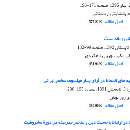
171-196
مد بخشایش اردستانی
اصل مقاله
577.21 K
انی و نقد سنت
99-132
ی، نگین نوریان دهکردی
اصل مقاله
451.94 K
 های انحطاط در آرای چهار فیلسوف معاصر ایرانی
صفحه
193-230
دی روزخوش
اصل مقاله
385.06 K
در ارتباط با نسبت دین و عناصر مدرنیته در دورة مشروطیت