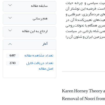
خصیت سیاسی و چرخه حیات
سابقه مقاله
 است. فرضیه این نوشتار آن
ی مردم‏گریزی، مهرطلبی و
هم رسانی
یت‌های تعیین‌کنندة آن در
صری همگام با تحولات روحی
ارجاع به این مقاله
 شاه بازتابی در سیاست
سرزمین ایران و شئون آن را
آمار
تعداد مشاهده مقاله
6,497
تعداد دریافت فایل
2,743
اصل مقاله
Karen Horney Theory an
Removal of Noori from