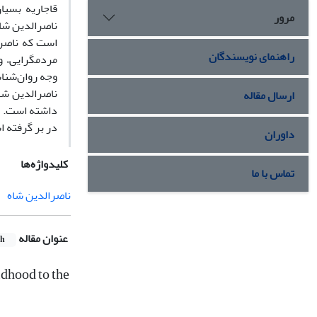
قاجاریه بسیا
مرور
ناصرالدین شاه
است که ناصرا
راهنمای نویسندگان
مردم‏گرایی، 
وجه روان‌شنا
ناصرالدین ش
ارسال مقاله
داشته است. خل
در بر گرفته 
داوران
کلیدواژه‌ها
تماس با ما
ناصرالدین شاه
عنوان مقاله
sh
dhood to the