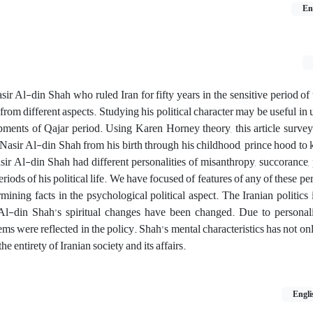
En
ir Al-din Shah who ruled Iran for fifty years in the sensitive period of t
from different aspects. Studying his political character may be useful in
pments of Qajar period. Using Karen Horney theory, this article surveys
f Nasir Al-din Shah from his birth through his childhood, prince hood t
sir Al-din Shah had different personalities of misanthropy, succorance
iods of his political life. We have focused of features of any of these per
rmining facts in the psychological political aspect. The Iranian politics 
Al-din Shah’s spiritual changes have been changed. Due to personali
lems were reflected in the policy. Shah’s mental characteristics has not on
he entirety of Iranian society and its affairs.
Engli