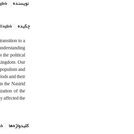
نویسنده
glish
چکیده
English
ransition to a
 understanding
 the political
o kingdom. Our
, populism and
iods and their
in the Nasirid
zation of the
ly affected the
کلیدواژه‌ها
sh