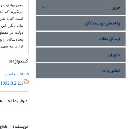
مفهوم‌بندی موج
مرور
است که با تعری
راهنمای نویسندگان
دولت در مقطع 
ارسال مقاله
پنجاه‌ساله، را
اداری چه سهمی
داوران
کلیدواژه‌ها
تماس با ما
فساد سیاسی
1392.8.2.2.1
عنوان مقاله
sh
نویسنده
glish