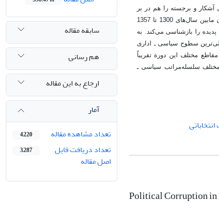
 آشکار و برجسته را هم در بر
می‌گیرند که اعتبار آنها را مخدوش می‌کند. نوشتار حاضر در واقع روایتی از فساد سیاسی در ایران مابین سال‌های 1300 تا 1357
سابقه مقاله
دیده را بازشناسی می‌کند. به
به 900 گزارش و مکاتبه متعلق به عالی‌ترین سطوح سیاسی ـ اداری
هم رسانی
اطع مختلف این دورة تقریباً
ی مختلف سلسله‌مراتب سیاسی ـ
ارجاع به این مقاله
آمار
انتخاباتی
تعداد مشاهده مقاله
4,220
تعداد دریافت فایل
3,287
اصل مقاله
Political Corruption i