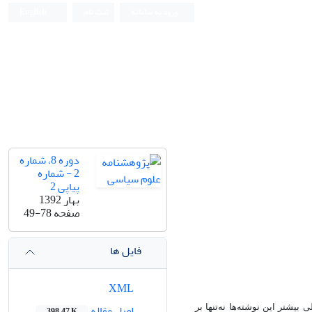
ورود به سامانه
ثبت نام
English
دوره 8، شماره
2 - شماره
پیاپی 2
بهار 1392
صفحه
49-78
فایل ها
XML
اصل مقاله
بیشتر این نوشته‌ها نه‌تنها بر
398.47 K