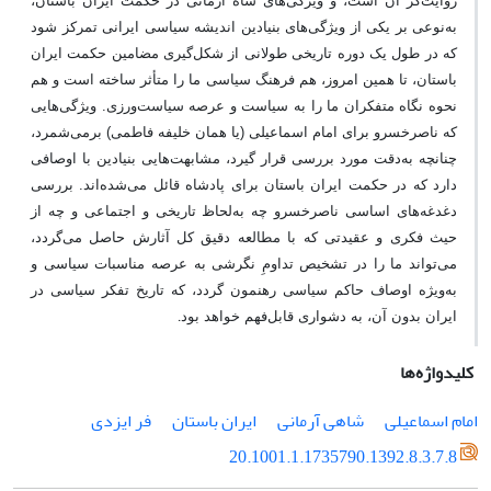
روایت‌گر آن است، و ویژگی‌های شاه آرمانی در حکمت ایران باستان،
به‌نوعی بر یکی از ویژگی‌های بنیادین اندیشه سیاسی ایرانی تمرکز شود
که در طول یک دوره تاریخی طولانی از شکل‌گیری مضامین حکمت ایران
باستان، تا همین امروز، هم فرهنگ سیاسی ما را متأثر ساخته است و هم
نحوه نگاه متفکران ما را به سیاست و عرصه سیاست‌ورزی. ویژگی‌هایی
که ناصرخسرو برای امام اسماعیلی (یا همان خلیفه فاطمی) برمی‌شمرد،
چنانچه به‌دقت مورد بررسی قرار گیرد، مشابهت‌هایی بنیادین با اوصافی
دارد که در حکمت ایران باستان برای پادشاه قائل می‌شده‌اند. بررسی
دغدغه‌های اساسی ناصرخسرو چه به‌لحاظ تاریخی و اجتماعی و چه از
حیث فکری و عقیدتی که با مطالعه دقیق کل آثارش حاصل می‌گردد،
می‌تواند ما را در تشخیص تداومِ نگرشی به عرصه مناسبات سیاسی و
به‌ویژه اوصاف حاکم سیاسی رهنمون گردد، که تاریخ تفکر سیاسی در
ایران بدون آن، به دشواری قابل‌فهم خواهد بود
.
کلیدواژه‌ها
امام اسماعیلی
شاهی آرمانی
ایران باستان
فر ایزدی
20.1001.1.1735790.1392.8.3.7.8